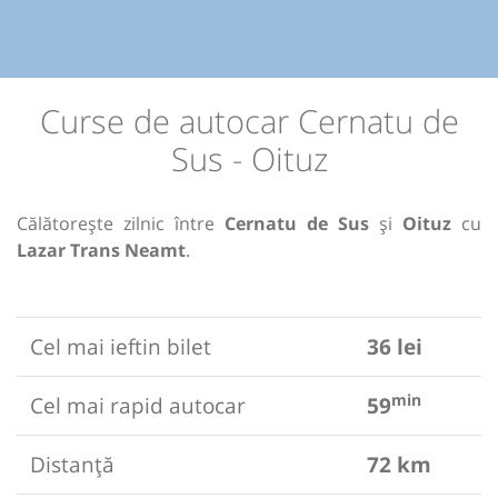
Curse de autocar Cernatu de
Sus - Oituz
Călătorește zilnic între
Cernatu de Sus
și
Oituz
cu
Lazar Trans Neamt
.
Cel mai ieftin bilet
36 lei
min
Cel mai rapid autocar
59
Distanță
72 km