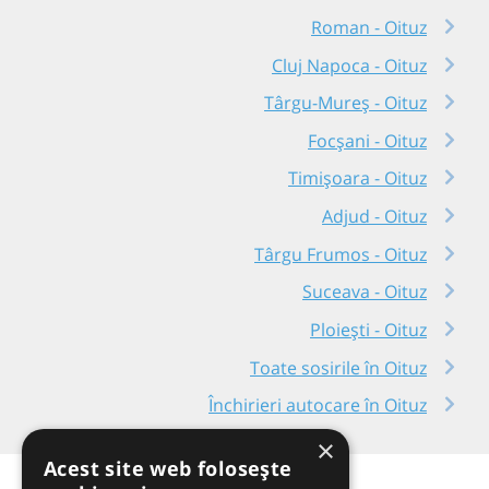
Roman - Oituz
Cluj Napoca - Oituz
Târgu-Mureș - Oituz
Focșani - Oituz
Timișoara - Oituz
Adjud - Oituz
Târgu Frumos - Oituz
Suceava - Oituz
Ploiești - Oituz
Toate sosirile în Oituz
Închirieri autocare în Oituz
×
Acest site web folosește