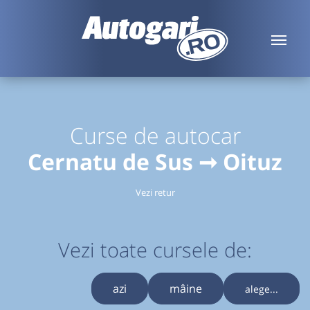
Curse de autocar
Cernatu de Sus ➞ Oituz
Vezi retur
Vezi toate cursele de:
azi
mâine
alege...