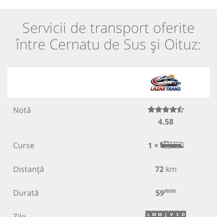
Servicii de transport oferite
între Cernatu de Sus și Oituz:
Notă
4.58
Curse
1 ×
Distanță
72
km
min
Durată
59
Zile
L
M
M
J
V
S
D