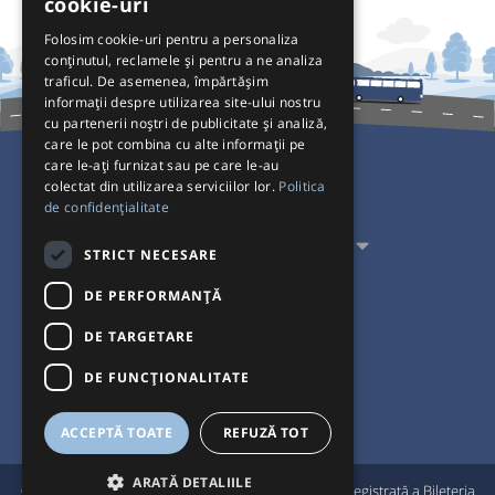
cookie-uri
Folosim cookie-uri pentru a personaliza
conținutul, reclamele și pentru a ne analiza
traficul. De asemenea, împărtășim
informații despre utilizarea site-ului nostru
cu partenerii noștri de publicitate și analiză,
care le pot combina cu alte informații pe
care le-ați furnizat sau pe care le-au
colectat din utilizarea serviciilor lor.
Politica
Pentru Călători
de confidențialitate
Pentru Transportatori
STRICT NECESARE
Interacționăm
DE PERFORMANȚĂ
DE TARGETARE
Acceptăm plăți cu
DE FUNCŢIONALITATE
ACCEPTĂ TOATE
REFUZĂ TOT
ARATĂ DETALIILE
®
© Bileteria 2004-2026 | Autogari.RO
este marcă înregistrată a Bileteria