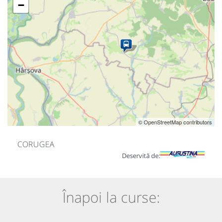
−
© OpenStreetMap contributors
CORUGEA
Deservită de:
Înapoi la curse: