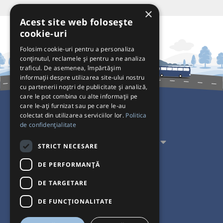
×
Acest site web folosește
cookie-uri
Folosim cookie-uri pentru a personaliza
conținutul, reclamele și pentru a ne analiza
traficul. De asemenea, împărtășim
informații despre utilizarea site-ului nostru
cu partenerii noștri de publicitate și analiză,
care le pot combina cu alte informații pe
care le-ați furnizat sau pe care le-au
colectat din utilizarea serviciilor lor.
Politica
Pentru Călători
de confidențialitate
Pentru Transportatori
STRICT NECESARE
Interacționăm
DE PERFORMANȚĂ
DE TARGETARE
Acceptăm plăți cu
DE FUNCŢIONALITATE