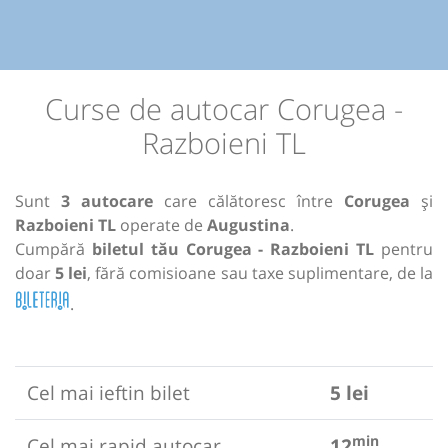
Curse de autocar Corugea -
Razboieni TL
Sunt
3 autocare
care călătoresc între
Corugea
și
Razboieni TL
operate de
Augustina
.
Cumpără
biletul tău Corugea - Razboieni TL
pentru
doar
5 lei
, fără comisioane sau taxe suplimentare, de la
.
Cel mai ieftin bilet
5 lei
min
Cel mai rapid autocar
12