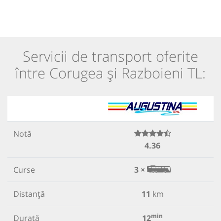
Servicii de transport oferite
între Corugea și Razboieni TL:
Notă
4.36
Curse
3 ×
Distanță
11
km
min
Durată
12