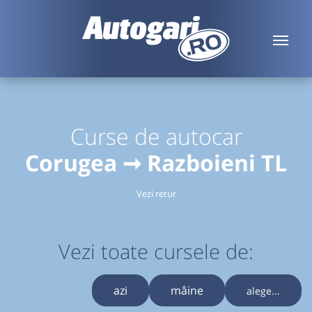
Curse de autocar
Corugea ➞ Razboieni TL
Vezi retur
Vezi toate cursele de:
azi
mâine
alege...