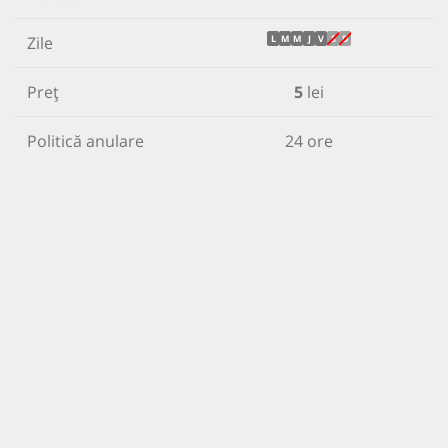
Zile
L
M
M
J
V
S
D
Preț
5
lei
Politică anulare
24 ore