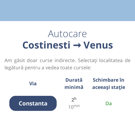
Autocare
Costinesti ➞ Venus
Am găsit doar curse indirecte. Selectați localitatea de
legătură pentru a vedea toate cursele:
Durată
Schimbare în
Via
minimă
aceeași stație
h
2
Constanta
Da
min
10