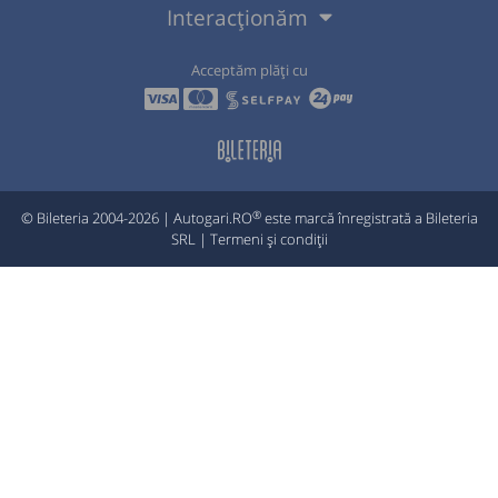
Interacționăm
Acceptăm plăți cu
®
© Bileteria 2004-2026 | Autogari.RO
este marcă înregistrată a Bileteria
SRL |
Termeni și condiții