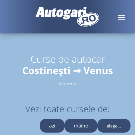
Curse de autocar
Costinești ➞ Venus
Vezi retur
Vezi toate cursele de:
azi
mâine
alege...