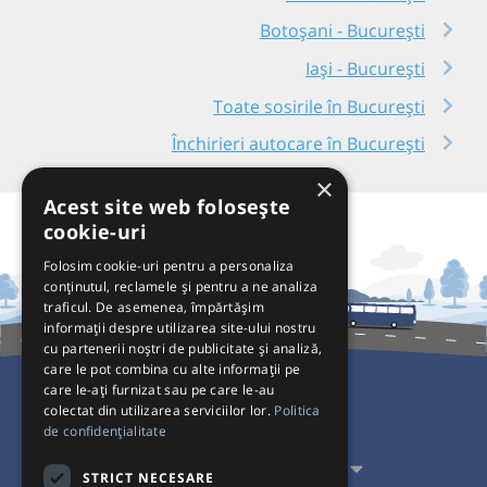
Botoșani - București
Iași - București
Toate sosirile în București
Închirieri autocare în București
×
Acest site web folosește
cookie-uri
Folosim cookie-uri pentru a personaliza
conținutul, reclamele și pentru a ne analiza
traficul. De asemenea, împărtășim
informații despre utilizarea site-ului nostru
cu partenerii noștri de publicitate și analiză,
care le pot combina cu alte informații pe
care le-ați furnizat sau pe care le-au
colectat din utilizarea serviciilor lor.
Politica
Pentru Călători
de confidențialitate
Pentru Transportatori
STRICT NECESARE