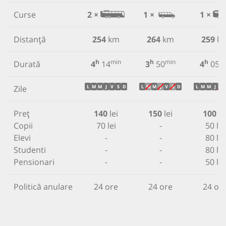
Curse
2 ×
1 ×
1 ×
Distanță
254
km
264
km
259
k
h
min
h
min
h
m
Durată
4
14
3
50
4
05
Zile
L
M
M
J
V
S
D
L
M
M
J
V
S
D
L
M
M
J
V
Preț
140
lei
150
lei
100
le
Copii
70 lei
-
50 lei
Elevi
-
-
80 lei
Studenti
-
-
80 lei
Pensionari
-
-
50 lei
Politică anulare
24 ore
24 ore
24 or