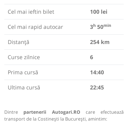
Cel mai ieftin bilet
100 lei
h
min
Cel mai rapid autocar
3
50
Distanță
254 km
Curse zilnice
6
Prima cursă
14:40
Ultima cursă
22:45
Dintre
partenerii Autogari.RO
care efectuează
transport de la Costinești la București, amintim: