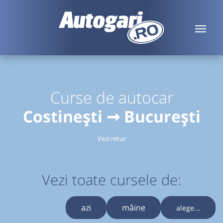
Curse de autocar
Costinești ➞ București
Vezi retur
Vezi toate cursele de:
azi
mâine
alege...