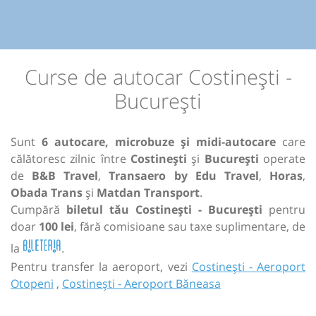
Curse de autocar Costinești -
București
Sunt
6 autocare, microbuze și midi-autocare
care
călătoresc zilnic între
Costinești
și
București
operate
de
B&B Travel
,
Transaero by Edu Travel
,
Horas
,
Obada Trans
și
Matdan Transport
.
Cumpără
biletul tău Costinești - București
pentru
doar
100 lei
, fără comisioane sau taxe suplimentare, de
la
.
Pentru transfer la aeroport, vezi
Costinești - Aeroport
Otopeni
,
Costinești - Aeroport Băneasa