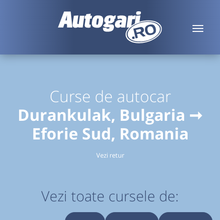
Curse de autocar
Durankulak, Bulgaria ➞
Eforie Sud, Romania
Vezi retur
Vezi toate cursele de: