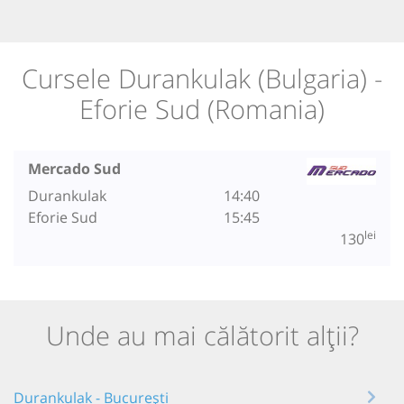
Cursele Durankulak (Bulgaria) -
Eforie Sud (Romania)
Mercado Sud
Durankulak
14:40
Eforie Sud
15:45
lei
130
Unde au mai călătorit alții?
Durankulak - București