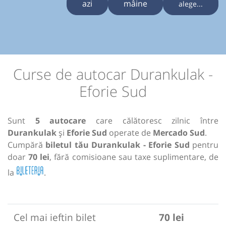
azi
mâine
alege...
Curse de autocar Durankulak -
Eforie Sud
Sunt
5 autocare
care călătoresc zilnic între
Durankulak
și
Eforie Sud
operate de
Mercado Sud
.
Cumpără
biletul tău Durankulak - Eforie Sud
pentru
doar
70 lei
, fără comisioane sau taxe suplimentare, de
la
.
Cel mai ieftin bilet
70 lei