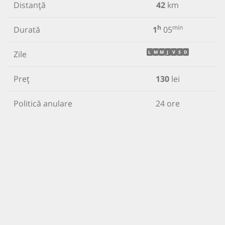
Distanță
42
km
h
min
Durată
1
05
Zile
L
M
M
J
V
S
D
Preț
130
lei
Politică anulare
24 ore