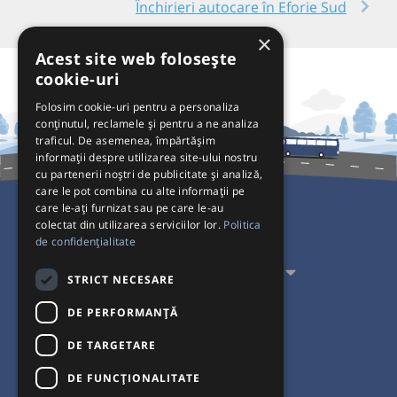
Închirieri autocare în Eforie Sud
×
Acest site web folosește
cookie-uri
Folosim cookie-uri pentru a personaliza
conținutul, reclamele și pentru a ne analiza
traficul. De asemenea, împărtășim
informații despre utilizarea site-ului nostru
cu partenerii noștri de publicitate și analiză,
care le pot combina cu alte informații pe
care le-ați furnizat sau pe care le-au
colectat din utilizarea serviciilor lor.
Politica
Pentru Călători
de confidențialitate
Pentru Transportatori
STRICT NECESARE
Interacționăm
DE PERFORMANȚĂ
DE TARGETARE
Acceptăm plăți cu
DE FUNCŢIONALITATE