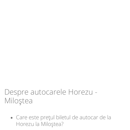
Durată:
Zile de circulație:
min
21
L
M
M
J
V
S
D
-
Sursa:
Viitorul SRL
| Ultima actualizare:
07/2026
Despre autocarele Horezu -
Miloștea
Care este prețul biletul de autocar de la
Horezu la Miloștea?