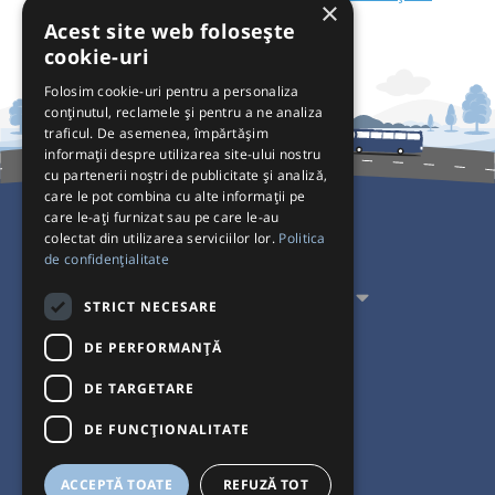
×
Acest site web folosește
cookie-uri
Folosim cookie-uri pentru a personaliza
conținutul, reclamele și pentru a ne analiza
traficul. De asemenea, împărtășim
informații despre utilizarea site-ului nostru
cu partenerii noștri de publicitate și analiză,
care le pot combina cu alte informații pe
care le-ați furnizat sau pe care le-au
colectat din utilizarea serviciilor lor.
Politica
Pentru Călători
de confidențialitate
Pentru Transportatori
STRICT NECESARE
Interacționăm
DE PERFORMANȚĂ
DE TARGETARE
Acceptăm plăți cu
DE FUNCŢIONALITATE
ACCEPTĂ TOATE
REFUZĂ TOT