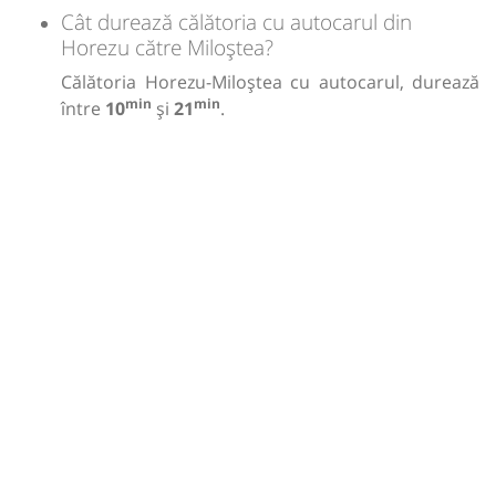
Cât durează călătoria cu autocarul din
Horezu către Miloștea?
Călătoria Horezu-Miloștea cu autocarul, durează
min
min
între
10
și
21
.