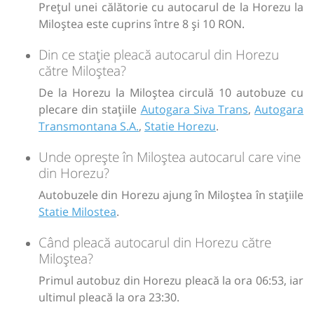
Prețul unei călătorie cu autocarul de la Horezu la
Miloștea este cuprins între 8 și 10 RON.
Din ce stație pleacă autocarul din Horezu
către Miloștea?
De la Horezu la Miloștea circulă 10 autobuze cu
plecare din stațiile
Autogara Siva Trans
,
Autogara
Transmontana S.A.
,
Statie Horezu
.
Unde oprește în Miloștea autocarul care vine
din Horezu?
Autobuzele din Horezu ajung în Miloștea în stațiile
Statie Milostea
.
Când pleacă autocarul din Horezu către
Miloștea?
Primul autobuz din Horezu pleacă la ora 06:53, iar
ultimul pleacă la ora 23:30.