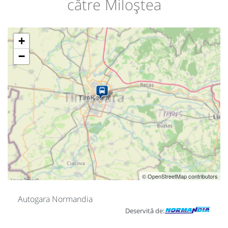
către Miloștea
+
−
© OpenStreetMap contributors
Autogara Normandia
Deservită de: