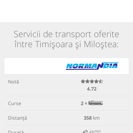
Servicii de transport oferite
între Timișoara și Miloștea:
Notă
4.72
Curse
2 ×
Distanță
358
km
h
min
Durată
6
45