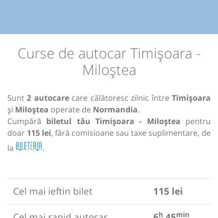
Curse de autocar Timișoara -
Miloștea
Sunt
2 autocare
care călătoresc zilnic între
Timișoara
și
Miloștea
operate de
Normandia
.
Cumpără
biletul tău Timișoara - Miloștea
pentru
doar
115 lei
, fără comisioane sau taxe suplimentare, de
la
.
Cel mai ieftin bilet
115 lei
h
min
Cel mai rapid autocar
6
45