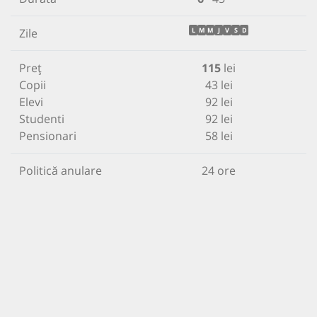
Zile
L
M
M
J
V
S
D
Preț
115
lei
Copii
43 lei
Elevi
92 lei
Studenti
92 lei
Pensionari
58 lei
Politică anulare
24 ore