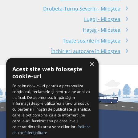
Drobeta-Turnu Severin - Miloștea
Lugoj - Miloștea
Hațeg - Miloștea
Toate sosirile în Miloștea
Închirieri autocare în Miloștea
×
Acest site web folosește
cookie-uri
Folosim cookie-uri pentru a personaliza
conținutul, reclamele și pentru a ne analiza
traficul. De asemenea, împărtășim
informații despre utilizarea site-ului nostru
cu partenerii noștri de publicitate și analiză,
care le pot combina cu alte informații pe
care le-ați furnizat sau pe care le-au
colectat din utilizarea serviciilor lor.
Politica
Pentru Călători
de confidențialitate