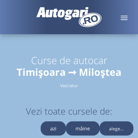
Curse de autocar
Timișoara ➞ Miloștea
Vezi retur
Vezi toate cursele de:
azi
mâine
alege...