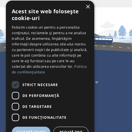
×
Acest site web folosește
cookie-uri
Folosim cookie-uri pentru a personaliza
conținutul, reclamele și pentru a ne analiza
traficul. De asemenea, împărtășim
informații despre utilizarea site-ului nostru
cu partenerii noștri de publicitate și analiză,
care le pot combina cu alte informații pe
care le-ați furnizat sau pe care le-au
colectat din utilizarea serviciilor lor.
Politica
Pentru Călători
de confidențialitate
Pentru Transportatori
STRICT NECESARE
Interacționăm
DE PERFORMANȚĂ
DE TARGETARE
Acceptăm plăți cu
DE FUNCŢIONALITATE