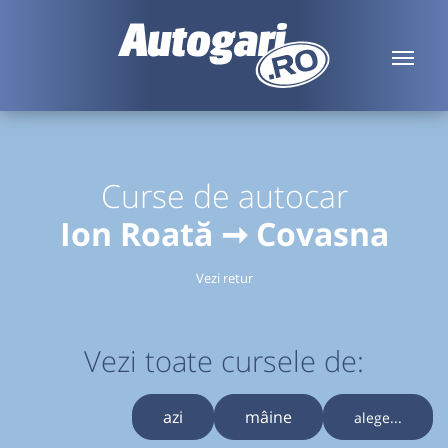
Curse de autocar
Ion Roată ➞ Covasna
Vezi retur
Vezi toate cursele de:
azi
mâine
alege...