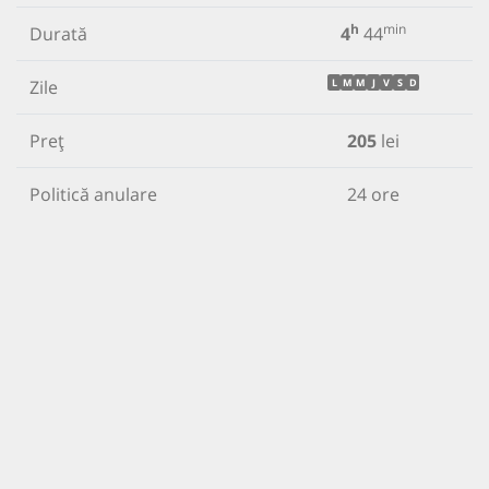
h
min
Durată
4
44
Zile
L
M
M
J
V
S
D
Preț
205
lei
Politică anulare
24 ore