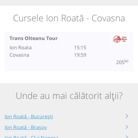
Cursele Ion Roată - Covasna
Trans Olteanu Tour
Ion Roata
15:15
Covasna
19:59
lei
205
Unde au mai călătorit alții?
Ion Roată - București
Ion Roată - Brașov
Ion Roată - Cluj Napoca