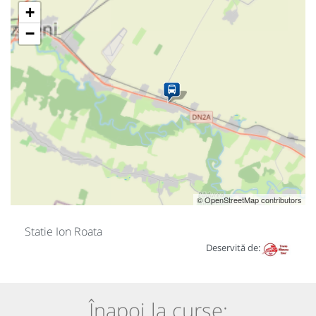
+
−
© OpenStreetMap contributors
Statie Ion Roata
Deservită de:
Înapoi la curse: