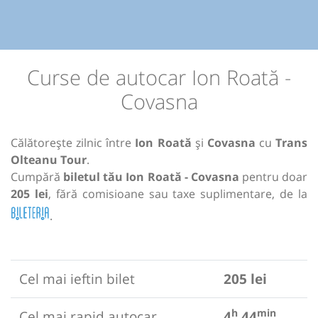
Curse de autocar Ion Roată -
Covasna
Călătorește zilnic între
Ion Roată
și
Covasna
cu
Trans
Olteanu Tour
.
Cumpără
biletul tău Ion Roată - Covasna
pentru doar
205 lei
, fără comisioane sau taxe suplimentare, de la
.
Cel mai ieftin bilet
205 lei
h
min
Cel mai rapid autocar
4
44