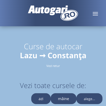
Curse de autocar
Lazu ➞ Constanța
Vezi retur
Vezi toate cursele de:
azi
mâine
alege...