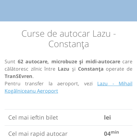
Curse de autocar Lazu -
Constanța
Sunt
62 autocare, microbuze și midi-autocare
care
călătoresc zilnic între
Lazu
și
Constanța
operate de
TranSEvren
.
Pentru transfer la aeroport, vezi
Lazu - Mihail
Kogălniceanu Aeroport
Cel mai ieftin bilet
lei
min
Cel mai rapid autocar
04