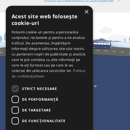
×
Acest site web folosește
cookie-uri
Folosim cookie-uri pentru a personaliza
conținutul, reclamele și pentru a ne analiza
traficul. De asemenea, împărtășim
informații despre utilizarea site-ului nostru
cu partenerii noștri de publicitate și analiză,
care le pot combina cu alte informații pe
care le-ați furnizat sau pe care le-au
colectat din utilizarea serviciilor lor.
Politica
Pentru Călători
de confidențialitate
Pentru Transportatori
STRICT NECESARE
Interacționăm
DE PERFORMANȚĂ
DE TARGETARE
Acceptăm plăți cu
DE FUNCŢIONALITATE