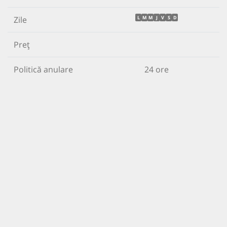
Zile
L
M
M
J
V
S
D
Preț
Politică anulare
24 ore