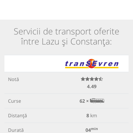
Servicii de transport oferite
între Lazu și Constanța:
Notă
4.49
Curse
62 ×
Distanță
8
km
min
Durată
04