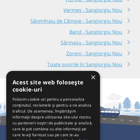
Vermeș - Sangiorgiu Nou
Sânmihaiu de Câmpie - Sangiorgiu Nou
Band - Sangiorgiu Nou
Sărmașu - Sangiorgiu Nou
Zoreni - Sangiorgiu Nou
Toate sosirile în Sangiorgiu Nou
×
Acest site web folosește
cookie-uri
Folosim cookie-uri pentru a personaliza
conținutul, reclamele și pentru a ne analiza
traficul. De asemenea, împărtășim
informații despre utilizarea site-ului nostru
cu partenerii noștri de publicitate și analiză,
care le pot combina cu alte informații pe
care le-ați furnizat sau pe care le-au