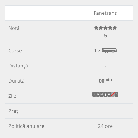
Fanetrans
Notă
5
Curse
1 ×
Distanță
-
min
Durată
08
Zile
L
M
M
J
V
S
D
Preț
Politică anulare
24 ore