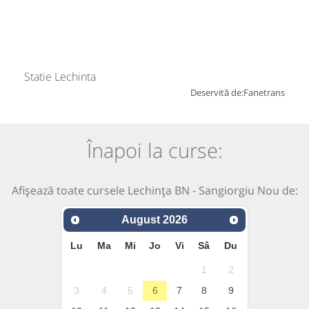
Statie Lechinta
Deservită de:
Fanetrans
Înapoi la curse:
Afișează toate cursele Lechința BN - Sangiorgiu Nou de:
August
2026
Lu
Ma
Mi
Jo
Vi
Sâ
Du
1
2
3
4
5
6
7
8
9