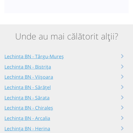
Unde au mai călătorit alții?
Lechința BN - Târgu-Mureș
Lechința BN - Bistrița
Lechința BN - Viișoara
Lechința BN - Sărățel
Lechința BN - Sărata
Lechința BN - Chiraleș
Lechința BN - Arcalia
Lechința BN - Herina