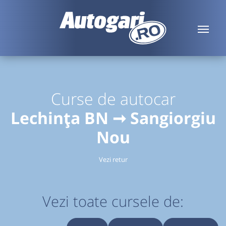
Curse de autocar
Lechința BN ➞ Sangiorgiu
Nou
Vezi retur
Vezi toate cursele de: