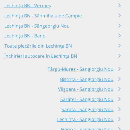
Lechința BN - Vermeș
Lechința BN - Sânmihaiu de Câmpie
Lechința BN - Sângeorgiu Nou
Lechința BN - Band
Toate plecările din Lechința BN
Închirieri autocare în Lechința BN
Târgu-Mureș - Sangiorgiu Nou
Bistrița - Sangiorgiu Nou
Viișoara - Sangiorgiu Nou
Sărățel - Sangiorgiu Nou
Sărata - Sangiorgiu Nou
Lechința - Sangiorgiu Nou
Herina - Sangiorgiu Nou