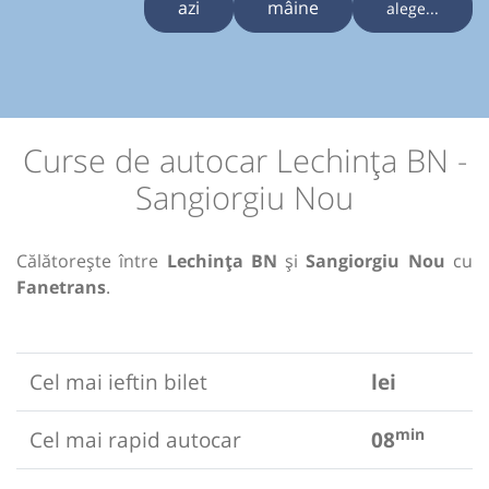
azi
mâine
alege...
Curse de autocar Lechința BN -
Sangiorgiu Nou
Călătorește între
Lechința BN
și
Sangiorgiu Nou
cu
Fanetrans
.
Cel mai ieftin bilet
lei
min
Cel mai rapid autocar
08