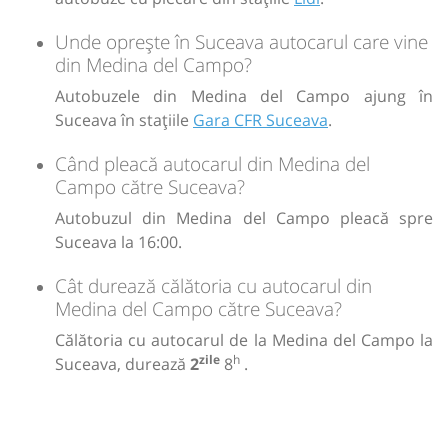
Sursa:
Maxibus TRANSFERO SRL
| Ultima actualizare:
04/2024
Unde oprește în Suceava autocarul care vine
din Medina del Campo?
Autobuzele din Medina del Campo ajung în
Suceava în stațiile
Gara CFR Suceava
.
Când pleacă autocarul din Medina del
Campo către Suceava?
Autobuzul din Medina del Campo pleacă spre
Suceava la 16:00.
Cât durează călătoria cu autocarul din
Medina del Campo către Suceava?
Călătoria cu autocarul de la Medina del Campo la
zile
h
Suceava, durează
2
8
.