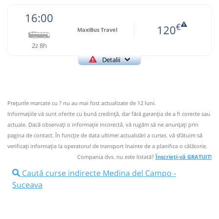
16:00
€
120
MaxiBus Travel
2z 8h
Detalii
+4-0756-117-331
MaxiBus Travel
Trimite email
Maxibus TRANSFERO SRL
Pagină operator
Prețurile marcate cu ? nu au mai fost actualizate de 12 luni.
Informaţiile vă sunt oferite cu bună credinţă, dar fără garanţia de a fi corecte sau
+4-0756-117-331; +4-0756-117-332; +4-0745-766.766
actuale. Dacă observați o informaţie incorectă, vă rugăm să ne anunțați prin
Informaţii neactualizate de 2 ani.
Spuneți-ne dacă mai
pagina de contact. În funcție de data ultimei actualizări a cursei, vă sfătuim să
circulă.
(31 comentarii)
verificaţi informaţia la operatorul de transport înainte de a planifica o călătorie.
Compania dvs. nu este listată?
Înscrieți-vă GRATUIT!
16:00
Medina del Campo
Lidl
Caută curse indirecte Medina del Campo -
Suceava
Autocar: Spania - Romania
Dotări:
Afiseaza itinerariu