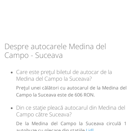
+2 zile
14:00
Oradea
Peco Lukoil Nufarul - langa
Autogara OTL
Transbodare asigurată de operator.
14:00
Oradea
Oradea
Despre autocarele Medina del
Campo - Suceava
Microbuz: RETUR Transfer MOLDOVA
Afiseaza itinerariu
Care este prețul biletul de autocar de la
Medina del Campo la Suceava?
+1 zi
00:00
Suceava
Gara CFR Suceava
Prețul unei călători cu autocarul de la Medina del
Campo la Suceava este de 606 RON.
Durată:
Zile de circulație:
zile
h
2
8
L
M
M
J
V
S
D
Din ce stație pleacă autocarul din Medina del
Campo către Suceava?
€
120
De la Medina del Campo la Suceava circulă 1
autobuze cu plecare din stațiile
Lidl
.