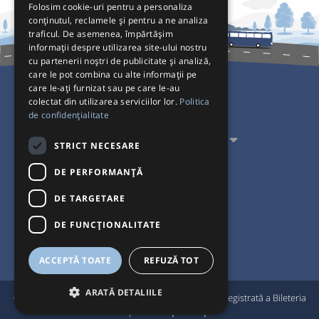
Folosim cookie-uri pentru a personaliza
conținutul, reclamele și pentru a ne analiza
traficul. De asemenea, împărtășim
informații despre utilizarea site-ului nostru
cu partenerii noștri de publicitate și analiză,
care le pot combina cu alte informații pe
care le-ați furnizat sau pe care le-au
colectat din utilizarea serviciilor lor.
Politica
Pentru Călători
de confidențialitate
Pentru Transportatori
STRICT NECESARE
Interacționăm
DE PERFORMANȚĂ
DE TARGETARE
Acceptăm plăți cu
DE FUNCŢIONALITATE
ACCEPTĂ TOATE
REFUZĂ TOT
ARATĂ DETALIILE
®
© Bileteria 2004-2026 | Autogari.RO
este marcă înregistrată a Bileteria
SRL |
Termeni și condiții