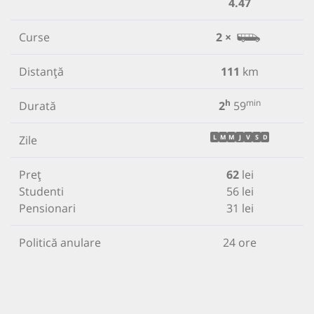
4.47
Curse
2 ×
Distanță
111
km
h
min
Durată
2
59
Zile
L
M
M
J
V
S
D
Preț
62
lei
Studenti
56 lei
Pensionari
31 lei
Politică anulare
24 ore