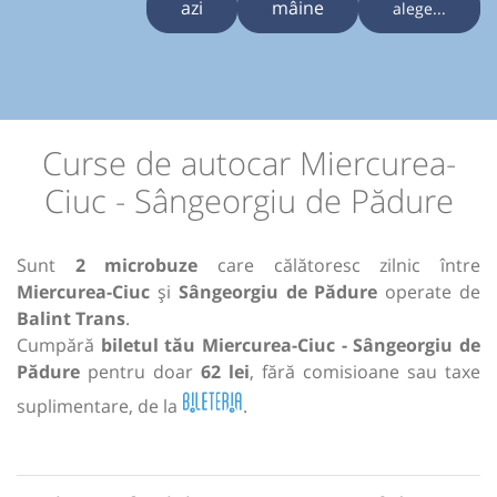
azi
mâine
alege...
Curse de autocar Miercurea-
Ciuc - Sângeorgiu de Pădure
Sunt
2 microbuze
care călătoresc zilnic între
Miercurea-Ciuc
și
Sângeorgiu de Pădure
operate de
Balint Trans
.
Cumpără
biletul tău Miercurea-Ciuc - Sângeorgiu de
Pădure
pentru doar
62 lei
, fără comisioane sau taxe
suplimentare, de la
.