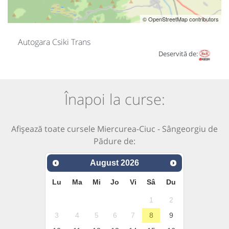
© OpenStreetMap contributors
Autogara Csiki Trans
Deservită de:
Înapoi la curse:
Afișează toate cursele Miercurea-Ciuc - Sângeorgiu de
Pădure de:
August
2026
Lu
Ma
Mi
Jo
Vi
Sâ
Du
1
2
3
4
5
6
7
8
9