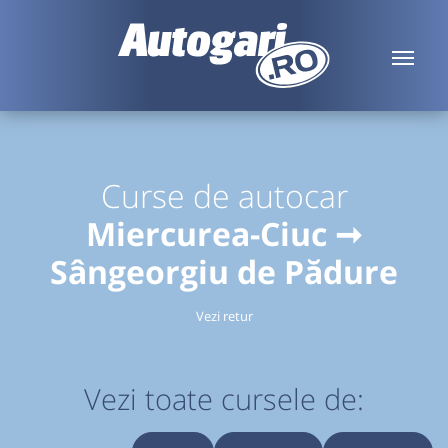
Curse de autocar
Miercurea-Ciuc ➞
Sângeorgiu de Pădure
Vezi retur
Vezi toate cursele de: