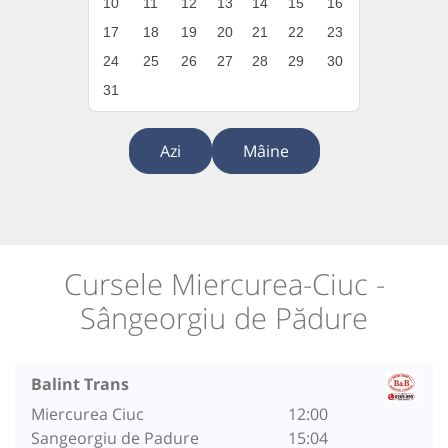
10
11
12
13
14
15
16
17
18
19
20
21
22
23
24
25
26
27
28
29
30
31
Azi
Mâine
Cursele Miercurea-Ciuc -
Sângeorgiu de Pădure
Balint Trans
Miercurea Ciuc
12:00
Sangeorgiu de Padure
15:04