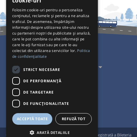
cookie-uri
Folosim cookie-uri pentru a personaliza
conținutul, reclamele și pentru a ne analiza
traficul. De asemenea, împărtășim
informații despre utilizarea site-ului nostru
cu partenerii noștri de publicitate și analiză,
care le pot combina cu alte informații pe
care le-ați furnizat sau pe care le-au
colectat din utilizarea serviciilor lor.
Politica
Pentru Călători
de confidențialitate
Pentru Transportatori
STRICT NECESARE
Interacționăm
DE PERFORMANȚĂ
DE TARGETARE
Acceptăm plăți cu
DE FUNCŢIONALITATE
ACCEPTĂ TOATE
REFUZĂ TOT
ARATĂ DETALIILE
®
© Bileteria 2004-2026 | Autogari.RO
este marcă înregistrată a Bileteria