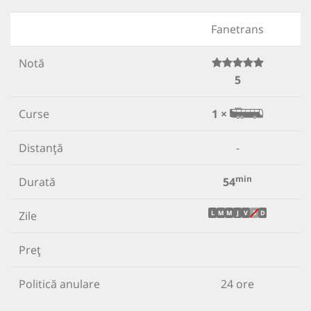
Fanetrans
Notă
5
Curse
1 ×
Distanță
-
min
Durată
54
Zile
L
M
M
J
V
S
D
Preț
Politică anulare
24 ore