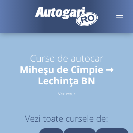
Curse de autocar
Miheșu de Cîmpie ➞
Lechința BN
Vezi retur
Vezi toate cursele de: