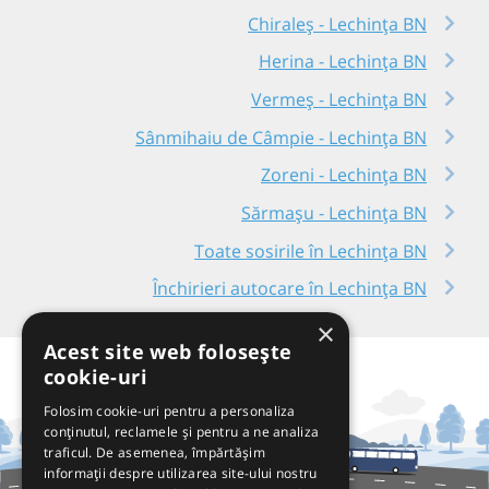
Chiraleș - Lechința BN
Herina - Lechința BN
Vermeș - Lechința BN
Sânmihaiu de Câmpie - Lechința BN
Zoreni - Lechința BN
Sărmașu - Lechința BN
Toate sosirile în Lechința BN
Închirieri autocare în Lechința BN
×
Acest site web folosește
cookie-uri
Folosim cookie-uri pentru a personaliza
conținutul, reclamele și pentru a ne analiza
traficul. De asemenea, împărtășim
informații despre utilizarea site-ului nostru