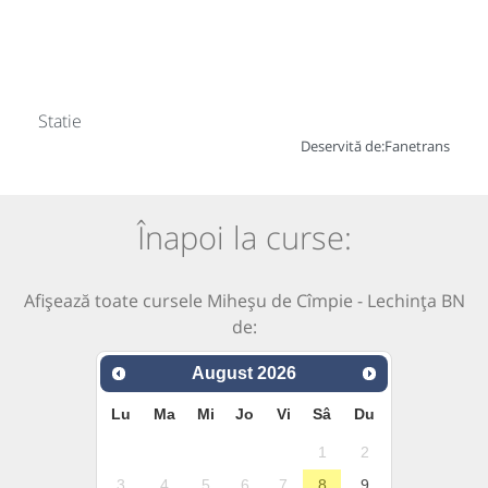
Statie
Deservită de:
Fanetrans
Înapoi la curse:
Afișează toate cursele Miheșu de Cîmpie - Lechința BN
de:
August
2026
Lu
Ma
Mi
Jo
Vi
Sâ
Du
1
2
3
4
5
6
7
8
9