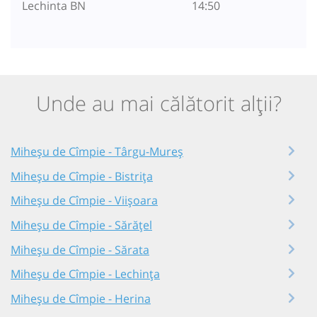
Lechinta BN
14:50
Unde au mai călătorit alții?
Miheșu de Cîmpie - Târgu-Mureș
Miheșu de Cîmpie - Bistrița
Miheșu de Cîmpie - Viișoara
Miheșu de Cîmpie - Sărățel
Miheșu de Cîmpie - Sărata
Miheșu de Cîmpie - Lechința
Miheșu de Cîmpie - Herina