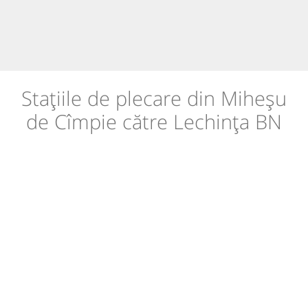
Stațiile de plecare din Miheșu
de Cîmpie către Lechința BN