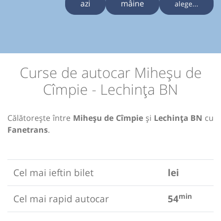
azi
mâine
alege...
Curse de autocar Miheșu de
Cîmpie - Lechința BN
Călătorește între
Miheșu de Cîmpie
și
Lechința BN
cu
Fanetrans
.
Cel mai ieftin bilet
lei
min
Cel mai rapid autocar
54