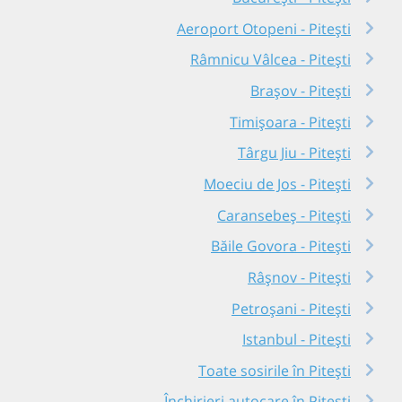
Aeroport Otopeni - Pitești
Râmnicu Vâlcea - Pitești
Brașov - Pitești
Timișoara - Pitești
Târgu Jiu - Pitești
Moeciu de Jos - Pitești
Caransebeș - Pitești
Băile Govora - Pitești
Râşnov - Pitești
Petroșani - Pitești
Istanbul - Pitești
Toate sosirile în Pitești
Închirieri autocare în Pitești