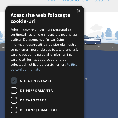
×
Acest site web folosește
cookie-uri
Folosim cookie-uri pentru a personaliza
conținutul, reclamele și pentru a ne analiza
traficul. De asemenea, împărtășim
informații despre utilizarea site-ului nostru
cu partenerii noștri de publicitate și analiză,
care le pot combina cu alte informații pe
care le-ați furnizat sau pe care le-au
colectat din utilizarea serviciilor lor.
Politica
Pentru Călători
de confidențialitate
Pentru Transportatori
STRICT NECESARE
Interacționăm
DE PERFORMANȚĂ
DE TARGETARE
Acceptăm plăți cu
DE FUNCŢIONALITATE