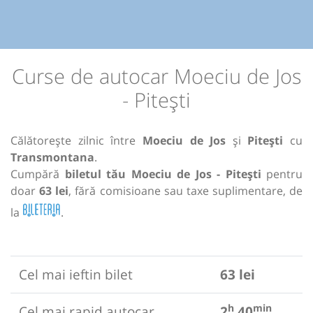
Curse de autocar Moeciu de Jos
- Pitești
Călătorește zilnic între
Moeciu de Jos
și
Pitești
cu
Transmontana
.
Cumpără
biletul tău Moeciu de Jos - Pitești
pentru
doar
63 lei
, fără comisioane sau taxe suplimentare, de
la
.
Cel mai ieftin bilet
63 lei
h
min
Cel mai rapid autocar
2
40