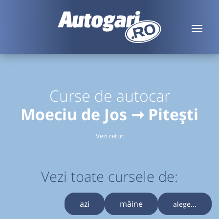
Curse de autocar
Moeciu de Jos ➞ Pitești
Vezi retur
Vezi toate cursele de:
azi
mâine
alege...