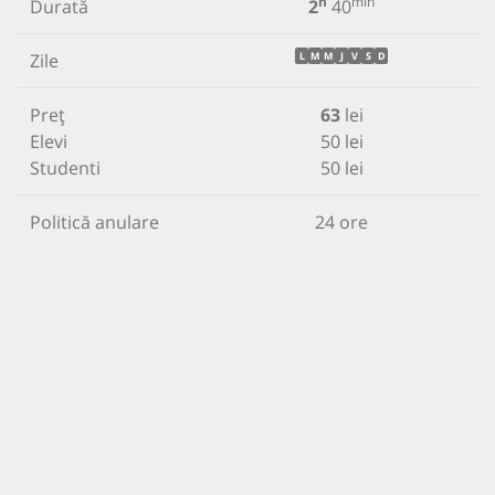
h
min
Durată
2
40
Zile
L
M
M
J
V
S
D
Preț
63
lei
Elevi
50 lei
Studenti
50 lei
Politică anulare
24 ore