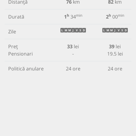
Distanță
76
km
82
km
h
min
h
min
Durată
1
34
2
00
Zile
L
M
M
J
V
S
D
L
M
M
J
V
S
D
Preț
33
lei
39
lei
Pensionari
-
19.5 lei
Politică anulare
24 ore
24 ore