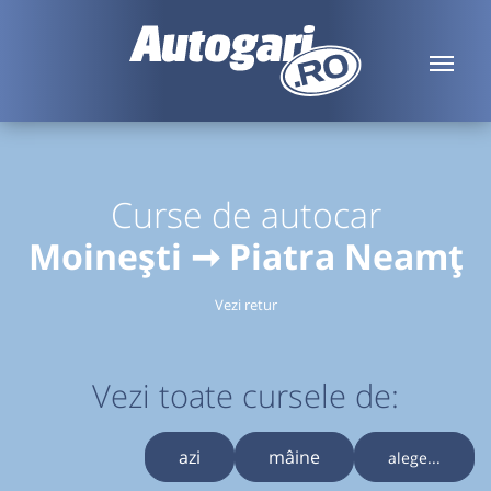
Curse de autocar
Moinești ➞ Piatra Neamț
Vezi retur
Vezi toate cursele de:
azi
mâine
alege...