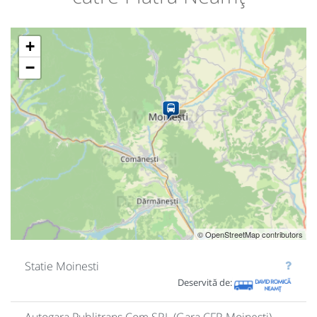
+
−
© OpenStreetMap contributors
Statie Moinesti
Deservită de: