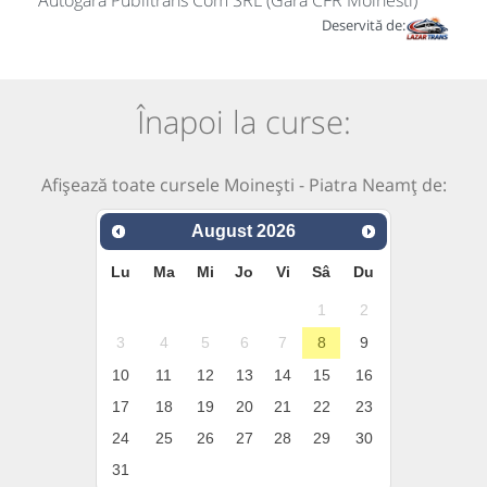
Autogara Publitrans Com SRL (Gara CFR Moinesti)
Deservită de:
Înapoi la curse:
Afișează toate cursele Moinești - Piatra Neamț de:
August
2026
Lu
Ma
Mi
Jo
Vi
Sâ
Du
1
2
3
4
5
6
7
8
9
10
11
12
13
14
15
16
17
18
19
20
21
22
23
24
25
26
27
28
29
30
31