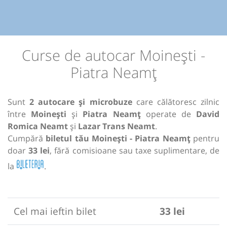
Curse de autocar Moinești -
Piatra Neamț
Sunt
2 autocare și microbuze
care călătoresc zilnic
între
Moinești
și
Piatra Neamț
operate de
David
Romica Neamt
și
Lazar Trans Neamt
.
Cumpără
biletul tău Moinești - Piatra Neamț
pentru
doar
33 lei
, fără comisioane sau taxe suplimentare, de
la
.
Cel mai ieftin bilet
33 lei