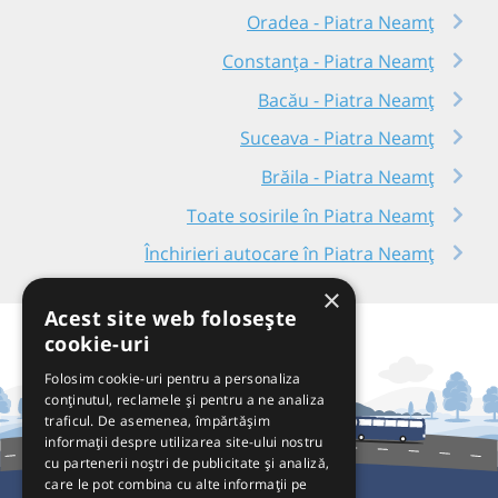
Oradea - Piatra Neamț
Constanța - Piatra Neamț
Bacău - Piatra Neamț
Suceava - Piatra Neamț
Brăila - Piatra Neamț
Toate sosirile în Piatra Neamț
Închirieri autocare în Piatra Neamț
×
Acest site web folosește
cookie-uri
Folosim cookie-uri pentru a personaliza
conținutul, reclamele și pentru a ne analiza
traficul. De asemenea, împărtășim
informații despre utilizarea site-ului nostru
cu partenerii noștri de publicitate și analiză,
care le pot combina cu alte informații pe