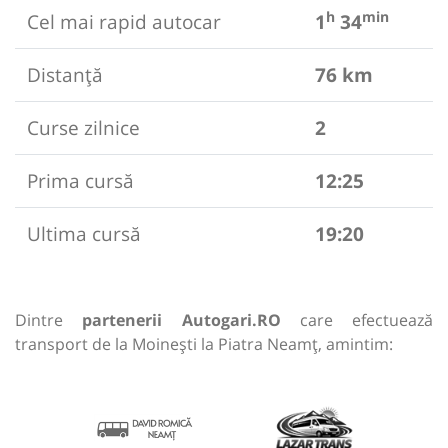
h
min
Cel mai rapid autocar
1
34
Distanță
76 km
Curse zilnice
2
Prima cursă
12:25
Ultima cursă
19:20
Dintre
partenerii Autogari.RO
care efectuează
transport de la Moinești la Piatra Neamț, amintim: