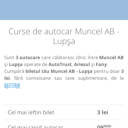
Curse de autocar Muncel AB -
Lupșa
Sunt
3 autocare
care călătoresc zilnic între
Muncel AB
și
Lupșa
operate de
AutoTrust
,
Ariesul
și
Fany
.
Cumpără
biletul tău Muncel AB - Lupșa
pentru doar
3
lei
, fără comisioane sau taxe suplimentare, de la
.
Cel mai ieftin bilet
3 lei
min
Cel mai rapid autocar
09