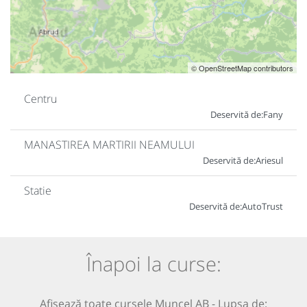
© OpenStreetMap contributors
Centru
Deservită de:
Fany
MANASTIREA MARTIRII NEAMULUI
Deservită de:
Ariesul
Statie
Deservită de:
AutoTrust
Înapoi la curse:
Afișează toate cursele Muncel AB - Lupșa de: