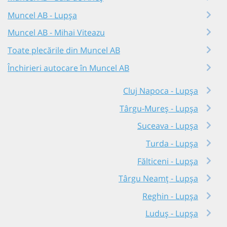
Muncel AB - Lupșa
Muncel AB - Mihai Viteazu
Toate plecările din Muncel AB
Închirieri autocare în Muncel AB
Cluj Napoca - Lupșa
Târgu-Mureș - Lupșa
Suceava - Lupșa
Turda - Lupșa
Fălticeni - Lupșa
Târgu Neamț - Lupșa
Reghin - Lupșa
Luduș - Lupșa