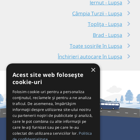
Iernut - Lupșa
Câmpia Turzii - Lupșa
Toplița - Lupșa
Brad - Lupșa
Toate sosirile în Lupșa
Închirieri autocare în Lupșa
×
Acest site web folosește
cookie-uri
Folosim cookie-uri pentru a personaliza
conținutul, reclamele și pentru a ne analiza
traficul. De asemenea, împărtășim
informații despre utilizarea site-ului nostru
cu partenerii noștri de publicitate și analiză,
care le pot combina cu alte informații pe
care le-ați furnizat sau pe care le-au
colectat din utilizarea serviciilor lor.
Politica
Pentru Călători
de confidențialitate