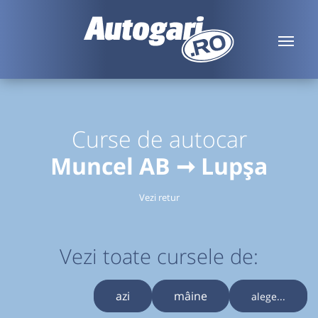
Curse de autocar
Muncel AB ➞ Lupșa
Vezi retur
Vezi toate cursele de:
azi
mâine
alege...