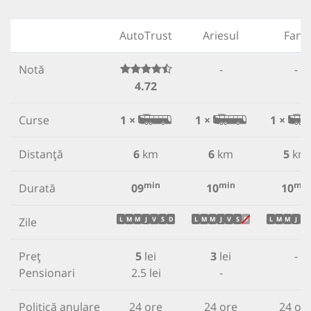
AutoTrust
Ariesul
Fany
Notă
-
-
4.72
Curse
1 ×
1 ×
1 ×
Distanță
6
km
6
km
5
km
min
min
min
Durată
09
10
10
Zile
L
M
M
J
V
S
D
L
M
M
J
V
S
D
L
M
M
J
V
Preț
5
lei
3
lei
-
Pensionari
2.5 lei
-
Politică anulare
24 ore
24 ore
24 or