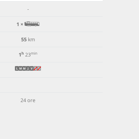
-
1 ×
55
km
h
min
1
23
L
M
M
J
V
S
D
24 ore