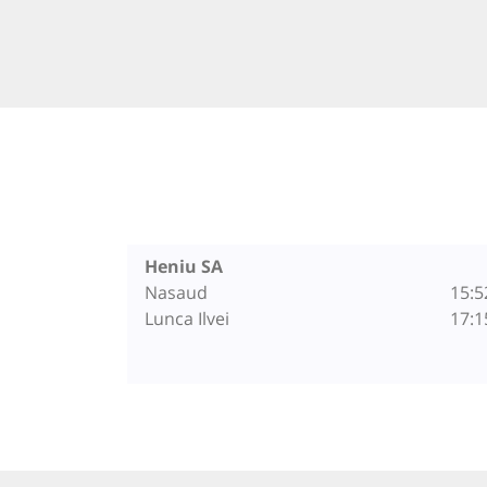
Heniu SA
Nasaud
15:5
Lunca Ilvei
17:1