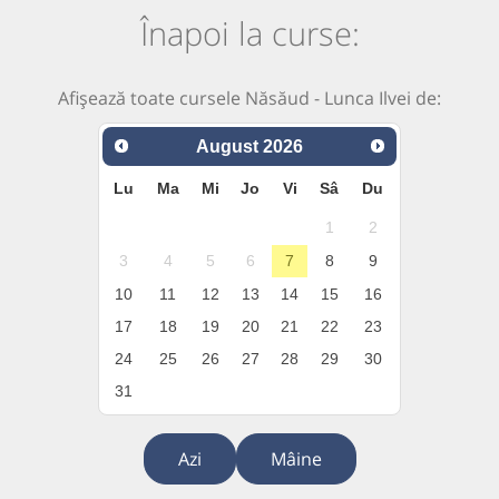
Înapoi la curse:
Afișează toate cursele Năsăud - Lunca Ilvei de:
August
2026
Lu
Ma
Mi
Jo
Vi
Sâ
Du
1
2
3
4
5
6
7
8
9
10
11
12
13
14
15
16
17
18
19
20
21
22
23
24
25
26
27
28
29
30
31
Azi
Mâine