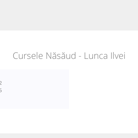
Cursele Năsăud - Lunca Ilvei
2
5