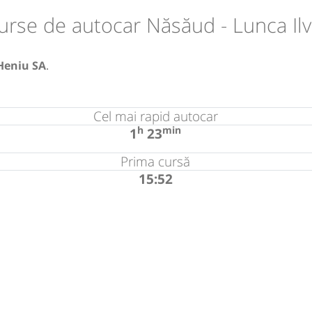
urse de autocar Năsăud - Lunca Ilv
Heniu SA
.
Cel mai rapid autocar
h
min
1
23
Prima cursă
15:52