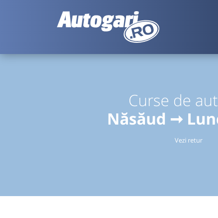
Curse de au
Năsăud ➞ Lunc
Vezi retur