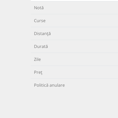
Notă
Curse
Distanță
Durată
Zile
Preț
Politică anulare