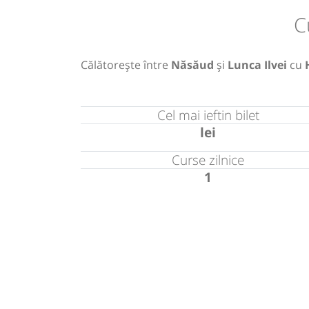
C
Călătorește între
Năsăud
și
Lunca Ilvei
cu
Cel mai ieftin bilet
lei
Curse zilnice
1