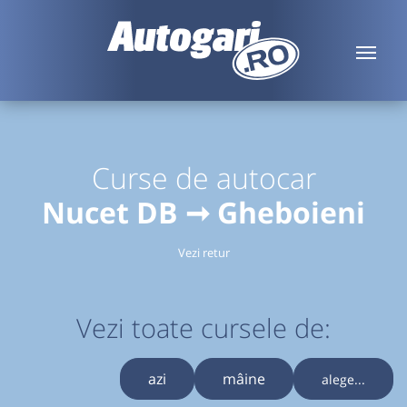
Curse de autocar
Nucet DB ➞ Gheboieni
Vezi retur
Vezi toate cursele de:
azi
mâine
alege...