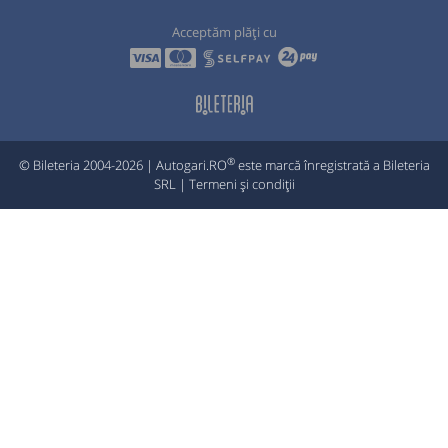
Acceptăm plăți cu
®
© Bileteria 2004-2026 | Autogari.RO
este marcă înregistrată a Bileteria
SRL |
Termeni și condiții