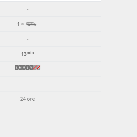
-
1 ×
-
min
13
L
M
M
J
V
S
D
24 ore