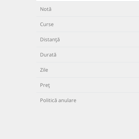
Notă
Curse
Distanță
Durată
Zile
Preț
Politică anulare