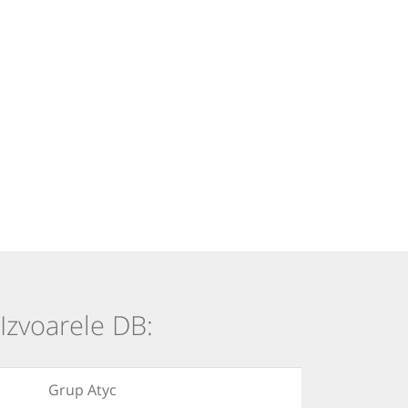
 Izvoarele DB:
Grup Atyc