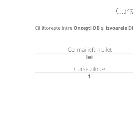
Curs
Călătorește între
Oncești DB
și
Izvoarele D
Cel mai ieftin bilet
lei
Curse zilnice
1