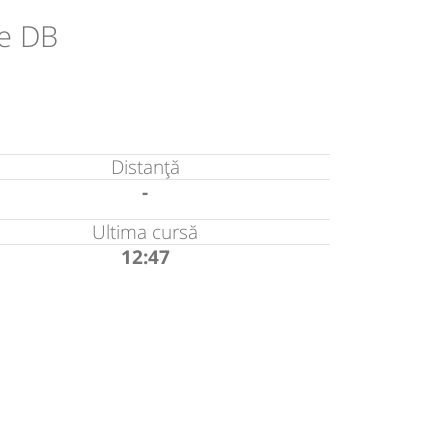
le DB
Distanță
-
Ultima cursă
12:47