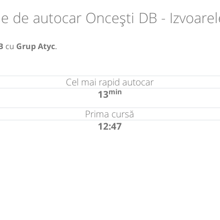
e de autocar Oncești DB - Izvoare
B
cu
Grup Atyc
.
Cel mai rapid autocar
min
13
Prima cursă
12:47