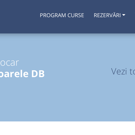
PROGRAM CURSE
REZERVĂRI
tocar
Vezi t
oarele DB