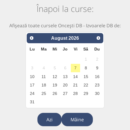
Înapoi la curse:
Afișează toate cursele Oncești DB - Izvoarele DB de:
August
2026
Lu
Ma
Mi
Jo
Vi
Sâ
Du
1
2
3
4
5
6
7
8
9
10
11
12
13
14
15
16
17
18
19
20
21
22
23
24
25
26
27
28
29
30
31
Azi
Mâine