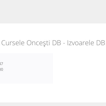
Cursele Oncești DB - Izvoarele DB
47
00