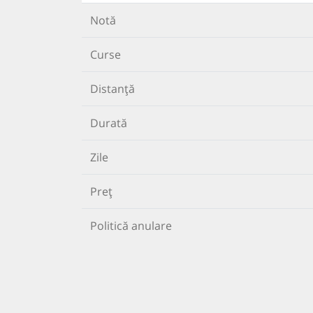
Notă
Curse
Distanță
Durată
Zile
Preț
Politică anulare