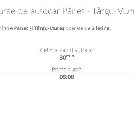
urse de autocar Pănet - Târgu-Mur
c între
Pănet
și
Târgu-Mureș
operate de
Siletina
.
Cel mai rapid autocar
min
30
Prima cursă
05:00