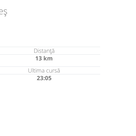
eș
Distanță
13 km
Ultima cursă
23:05