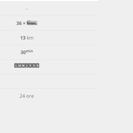
-
36 ×
13
km
min
30
L
M
M
J
V
S
D
24 ore