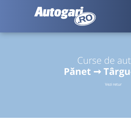
Curse de au
Pănet ➞ Târg
Vezi retur