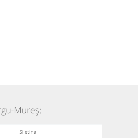
ârgu-Mureș:
Siletina