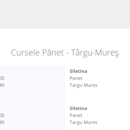
Cursele Pănet - Târgu-Mureș
Siletina
00
Panet
40
Targu Mures
Siletina
00
Panet
40
Targu Mures