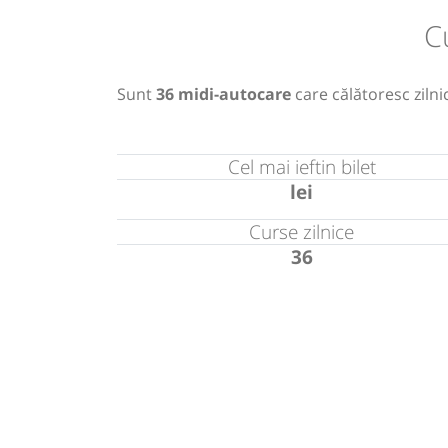
C
Sunt
36 midi-autocare
care călătoresc zilni
Cel mai ieftin bilet
lei
Curse zilnice
36