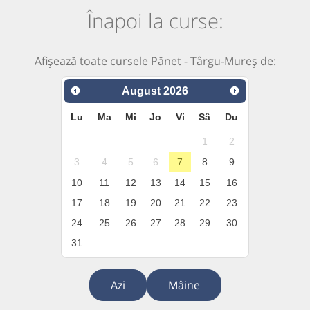
Înapoi la curse:
Afișează toate cursele Pănet - Târgu-Mureș de:
August
2026
Lu
Ma
Mi
Jo
Vi
Sâ
Du
1
2
3
4
5
6
7
8
9
10
11
12
13
14
15
16
17
18
19
20
21
22
23
24
25
26
27
28
29
30
31
Azi
Mâine