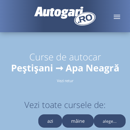
Curse de autocar
Peștișani ➞ Apa Neagră
Vezi retur
Vezi toate cursele de:
azi
mâine
alege...