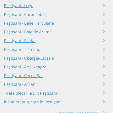
Peștișani - Lugoj
Peștișani - Caransebeș
Peștișani - Băile Herculane
Peștișani - Baia de Aramă
Peștișani - Buziaș
Peștișani - Tismana
Peștișani - Obârșia-Cloșani
Peștișani - Apa Neagră
Peștișani - Cerna-Sat
Peștișani - Arcani
Toate plecările din Peștișani
Închirieri autocare în Peștișani