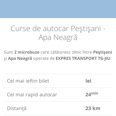
Curse de autocar Peștișani -
Apa Neagră
Sunt
2 microbuze
care călătoresc zilnic între
Peștișani
și
Apa Neagră
operate de
EXPRES TRANSPORT TG-JIU
.
Cel mai ieftin bilet
lei
min
Cel mai rapid autocar
24
Distanță
23 km