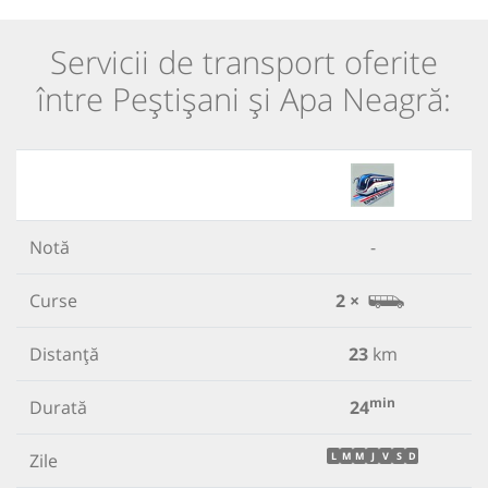
Servicii de transport oferite
între Peștișani și Apa Neagră:
Notă
-
Curse
2 ×
Distanță
23
km
min
Durată
24
Zile
L
M
M
J
V
S
D