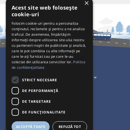
×
Acest site web folosește
cookie-uri
Folosim cookie-uri pentru a personaliza
conținutul, reclamele și pentru a ne analiza
traficul. De asemenea, împărtășim
informații despre utilizarea site-ului nostru
cu partenerii noștri de publicitate și analiză,
care le pot combina cu alte informații pe
care le-ați furnizat sau pe care le-au
colectat din utilizarea serviciilor lor.
Politica
Pentru Călători
de confidențialitate
Pentru Transportatori
STRICT NECESARE
Interacționăm
DE PERFORMANȚĂ
DE TARGETARE
Acceptăm plăți cu
DE FUNCŢIONALITATE
ACCEPTĂ TOATE
REFUZĂ TOT