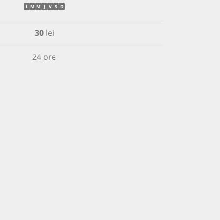
L
M
M
J
V
S
D
30
lei
24 ore