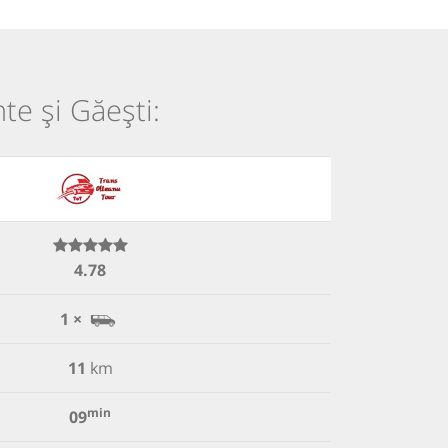
te și Găești:
4.78
1 ×
11
km
min
09