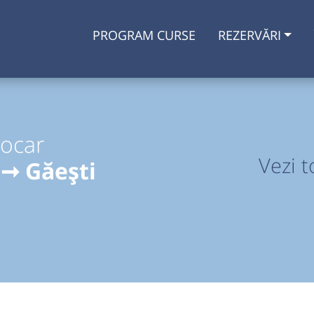
PROGRAM CURSE
REZERVĂRI
tocar
Vezi t
 ➞ Găești