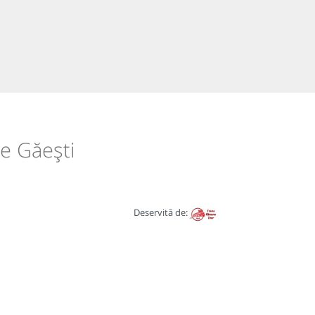
re Găești
Deservită de: