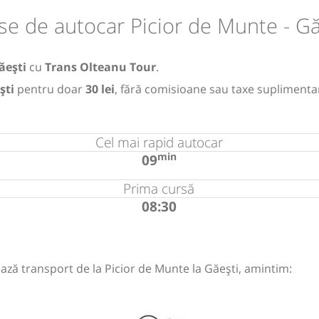
se de autocar Picior de Munte - Gă
ăești
cu
Trans Olteanu Tour
.
ști
pentru doar
30 lei
, fără comisioane sau taxe suplimenta
Cel mai rapid autocar
min
09
Prima cursă
08:30
ază transport de la Picior de Munte la Găești, amintim: