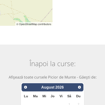
© OpenStreetMap contributors
Înapoi la curse:
Afișează toate cursele Picior de Munte - Găești de:
August
2026
Lu
Ma
Mi
Jo
Vi
Sâ
Du
1
2