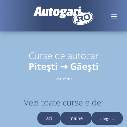
Curse de autocar
Pitești ➞ Găești
Vezi retur
Vezi toate cursele de:
azi
mâine
alege...