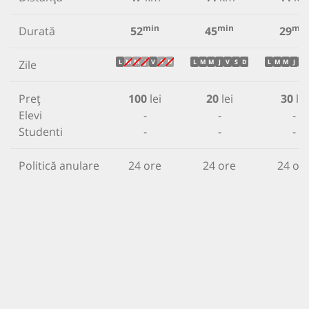
min
min
min
Durată
52
45
29
Zile
L
M
M
J
V
S
D
L
M
M
J
V
S
D
L
M
M
J
V
Preț
100
lei
20
lei
30
lei
Elevi
-
-
-
Studenti
-
-
-
Politică anulare
24 ore
24 ore
24 or