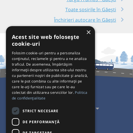
Toate sosirile în Găești
Închirieri autocare în Găești
×
Acest site web folosește
cookie-uri
Folosim cookie-uri pentru a personaliza
conținutul, reclamele și pentru a ne analiza
traficul. De asemenea, împărtășim
informații despre utilizarea site-ului nostru
cu partenerii noștri de publicitate și analiză,
care le pot combina cu alte informații pe
care le-ați furnizat sau pe care le-au
colectat din utilizarea serviciilor lor.
Politica
Pentru Călători
de confidențialitate
Pentru Transportatori
STRICT NECESARE
Interacționăm
DE PERFORMANȚĂ
DE TARGETARE