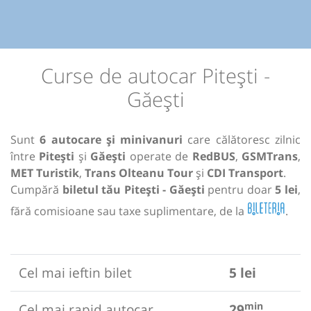
Curse de autocar Pitești -
Găești
Sunt
6 autocare și minivanuri
care călătoresc zilnic
între
Pitești
și
Găești
operate de
RedBUS
,
GSMTrans
,
MET Turistik
,
Trans Olteanu Tour
și
CDI Transport
.
Cumpără
biletul tău Pitești - Găești
pentru doar
5 lei
,
fără comisioane sau taxe suplimentare, de la
.
Cel mai ieftin bilet
5 lei
min
Cel mai rapid autocar
29