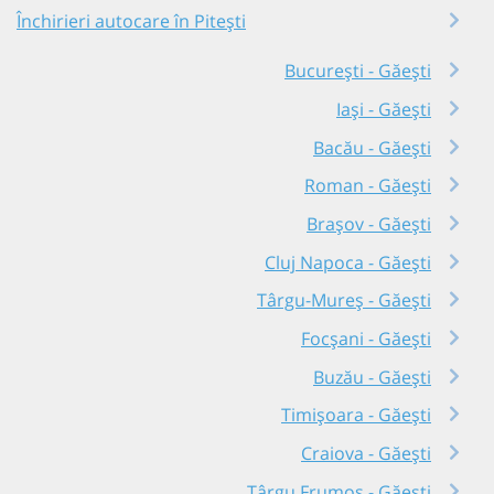
Închirieri autocare în Pitești
București - Găești
Iași - Găești
Bacău - Găești
Roman - Găești
Brașov - Găești
Cluj Napoca - Găești
Târgu-Mureș - Găești
Focșani - Găești
Buzău - Găești
Timișoara - Găești
Craiova - Găești
Târgu Frumos - Găești