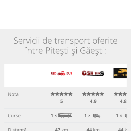
Servicii de transport oferite
între Pitești și Găești:
Notă
5
4.9
4.85
Curse
1 ×
1 ×
1 ×
Distanță
47
km
44
km
44
k