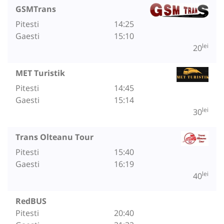
GSMTrans
Pitesti
14:25
Gaesti
15:10
lei
20
MET Turistik
Pitesti
14:45
Gaesti
15:14
lei
30
Trans Olteanu Tour
Pitesti
15:40
Gaesti
16:19
lei
40
RedBUS
Pitesti
20:40