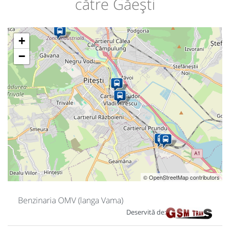
către Găești
+
−
© OpenStreetMap contributors
Benzinaria OMV (langa Vama)
Deservită de: