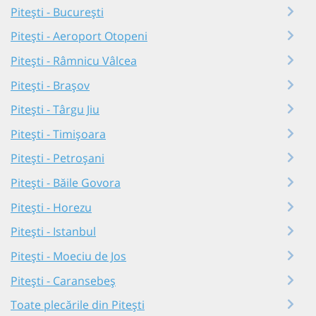
Pitești - București
Pitești - Aeroport Otopeni
Pitești - Râmnicu Vâlcea
Pitești - Brașov
Pitești - Târgu Jiu
Pitești - Timișoara
Pitești - Petroșani
Pitești - Băile Govora
Pitești - Horezu
Pitești - Istanbul
Pitești - Moeciu de Jos
Pitești - Caransebeș
Toate plecările din Pitești