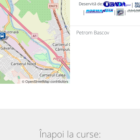
Deservită de:
|
|
|
|
Petrom Bascov
© OpenStreetMap contributors
Înapoi la curse: