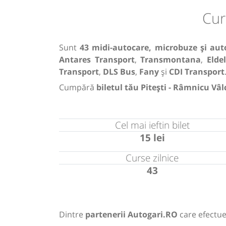
Cur
Sunt
43 midi-autocare, microbuze și aut
Antares Transport
,
Transmontana
,
Elde
Transport
,
DLS Bus
,
Fany
și
CDI Transport
Cumpără
biletul tău Pitești - Râmnicu Vâl
Cel mai ieftin bilet
15 lei
Curse zilnice
43
Dintre
partenerii Autogari.RO
care efectue