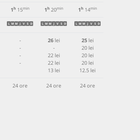
h
min
h
min
h
min
h
min
1
15
1
20
1
14
1
10
L
M
M
J
V
S
D
L
M
M
J
V
S
D
L
M
M
J
V
S
D
L
M
M
J
V
S
D
-
26
lei
25
lei
45
lei
-
-
20 lei
22.5 lei
-
22 lei
20 lei
36 lei
-
22 lei
20 lei
36 lei
13 lei
12.5 lei
-
24 ore
24 ore
24 ore
24 ore