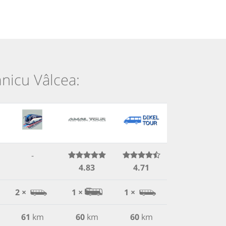
mnicu Vâlcea:
-
4.83
4.71
4.43
2 ×
1 ×
1 ×
1 ×
61
km
60
km
60
km
-