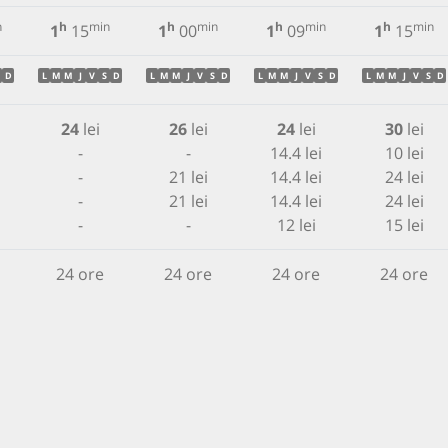
n
h
min
h
min
h
min
h
min
1
15
1
00
1
09
1
15
D
L
M
M
J
V
S
D
L
M
M
J
V
S
D
L
M
M
J
V
S
D
L
M
M
J
V
S
D
24
lei
26
lei
24
lei
30
lei
-
-
14.4 lei
10 lei
-
21 lei
14.4 lei
24 lei
-
21 lei
14.4 lei
24 lei
-
-
12 lei
15 lei
24 ore
24 ore
24 ore
24 ore