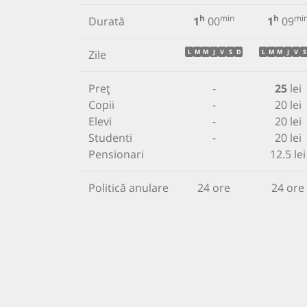
h
min
h
mi
Durată
1
00
1
09
Zile
L
M
M
J
V
S
D
L
M
M
J
V
S
Preț
-
25
lei
Copii
-
20 lei
Elevi
-
20 lei
Studenti
-
20 lei
Pensionari
12.5 lei
Politică anulare
24 ore
24 ore