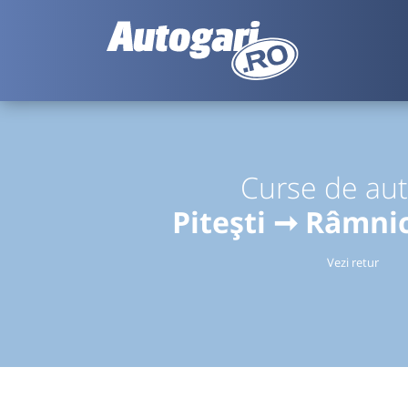
Curse de au
Pitești ➞ Râmni
Vezi retur