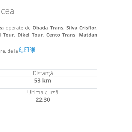
lcea
ea
operate de
Obada Trans
,
Silva Crisflor
,
 Tour
,
Dikel Tour
,
Cento Trans
,
Matdan
re, de la
.
Distanță
53 km
Ultima cursă
22:30