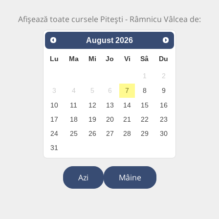
Afișează toate cursele Pitești - Râmnicu Vâlcea de:
August
2026
Lu
Ma
Mi
Jo
Vi
Sâ
Du
1
2
3
4
5
6
7
8
9
10
11
12
13
14
15
16
17
18
19
20
21
22
23
24
25
26
27
28
29
30
31
Azi
Mâine