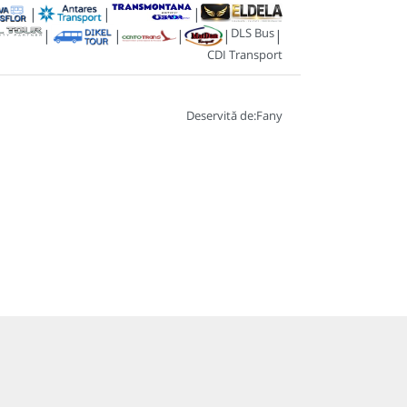
|
|
|
DLS Bus
|
|
|
|
|
CDI Transport
Deservită de:
Fany