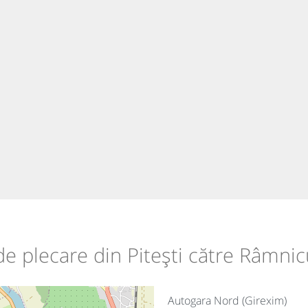
 de plecare din Pitești către Râmni
Autogara Nord (Girexim)