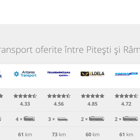
transport oferite între Pitești și Râ
4.33
4.56
4.85
4.72
4 ×
3 ×
2 ×
2 ×
61
km
73
km
60
km
61
km