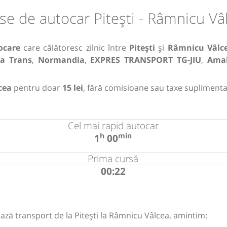
se de autocar Pitești - Râmnicu Vâ
ocare
care călătoresc zilnic între
Pitești
și
Râmnicu Vâlc
la Trans
,
Normandia
,
EXPRES TRANSPORT TG-JIU
,
Amal
.
cea
pentru doar
15 lei
, fără comisioane sau taxe suplimenta
Cel mai rapid autocar
h
min
1
00
Prima cursă
00:22
ază transport de la Pitești la Râmnicu Vâlcea, amintim: