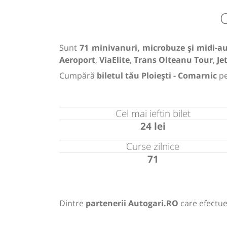
C
Sunt
71 minivanuri, microbuze și midi-a
Aeroport
,
ViaElite
,
Trans Olteanu Tour
,
Je
Cumpără
biletul tău Ploiești - Comarnic
pe
Cel mai ieftin bilet
24 lei
Curse zilnice
71
Dintre
partenerii Autogari.RO
care efectue