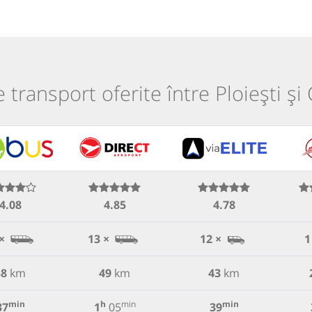
e transport oferite între Ploiești ș
4.08
4.85
4.78
×
13 ×
12 ×
1
58
km
49
km
43
km
min
h
min
min
37
1
05
39