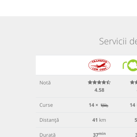
Servicii d
Notă
4.58
Curse
14 ×
14 
Distanță
41
km
min
Durată
37