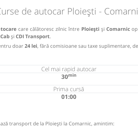
urse de autocar Ploiești - Comarn
utocare
care călătoresc zilnic între
Ploiești
și
Comarnic
op
tCab
și
CDI Transport
.
ntru doar
24 lei
, fără comisioane sau taxe suplimentare, de
Cel mai rapid autocar
min
30
Prima cursă
01:00
ază transport de la Ploiești la Comarnic, amintim: