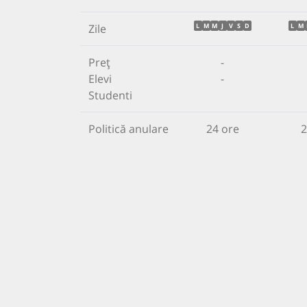
Zile
L
M
M
J
V
S
D
L
M
Preț
-
Elevi
-
Studenti
Politică anulare
24 ore
2