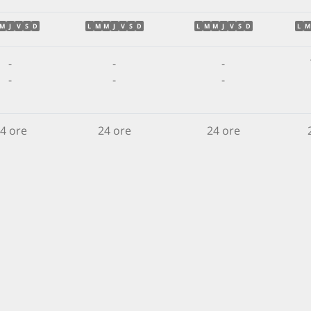
M
J
V
S
D
L
M
M
J
V
S
D
L
M
M
J
V
S
D
L
M
-
-
-
-
-
-
4 ore
24 ore
24 ore