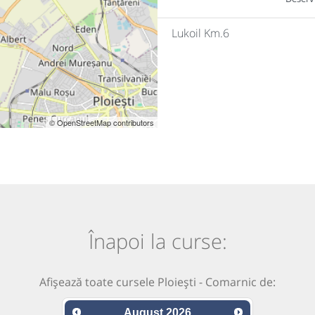
Lukoil Km.6
© OpenStreetMap contributors
Înapoi la curse:
Afișează toate cursele Ploiești - Comarnic de:
August
2026