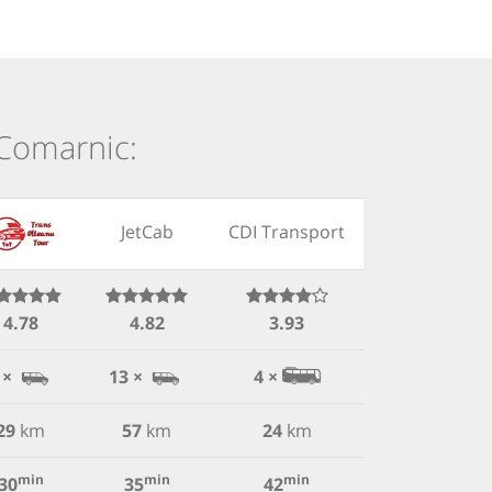
i Comarnic:
JetCab
CDI Transport
4.78
4.82
3.93
 ×
13 ×
4 ×
29
km
57
km
24
km
min
min
min
30
35
42