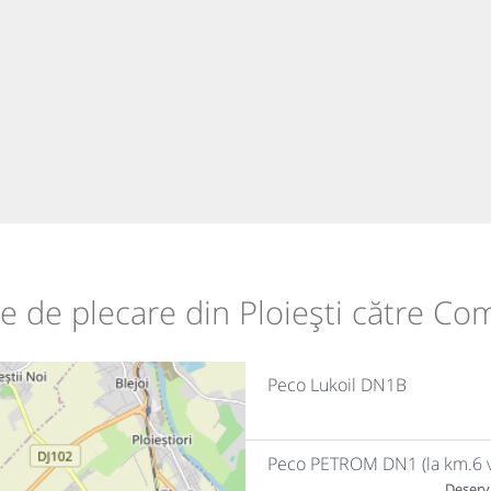
ile de plecare din Ploiești către Co
Peco Lukoil DN1B
Peco PETROM DN1 (la km.6 vi
Deservi