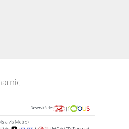
marnic
Deservită de:
|
s a vis Metro)
tă de:
JetCab
CDI Transport