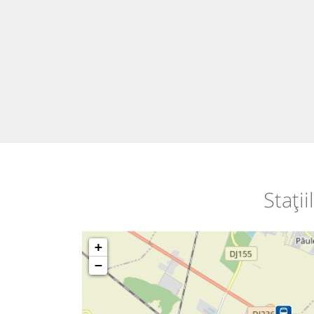
Stați
+
−