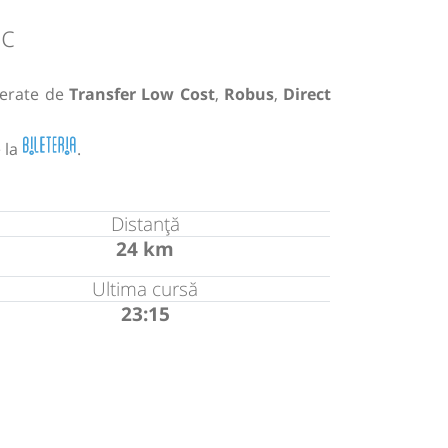
ic
erate de
Transfer Low Cost
,
Robus
,
Direct
 la
.
Distanță
24 km
Ultima cursă
23:15