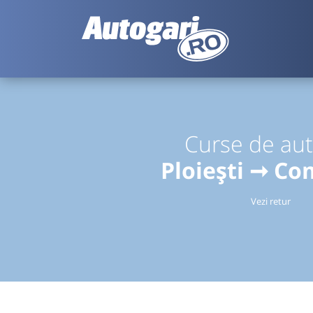
Curse de au
Ploiești ➞ Co
Vezi retur