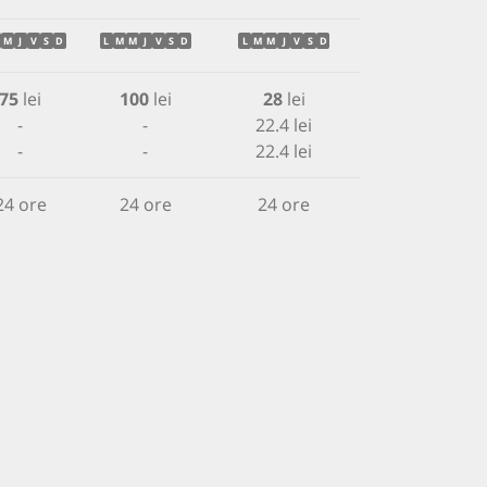
M
J
V
S
D
L
M
M
J
V
S
D
L
M
M
J
V
S
D
75
lei
100
lei
28
lei
-
-
22.4 lei
-
-
22.4 lei
24 ore
24 ore
24 ore