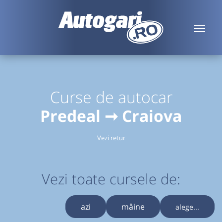
Curse de autocar
Predeal ➞ Craiova
Vezi retur
Vezi toate cursele de:
azi
mâine
alege...