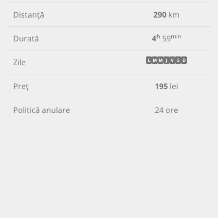
Distanță
290
km
h
min
Durată
4
59
Zile
L
M
M
J
V
S
D
Preț
195
lei
Politică anulare
24 ore