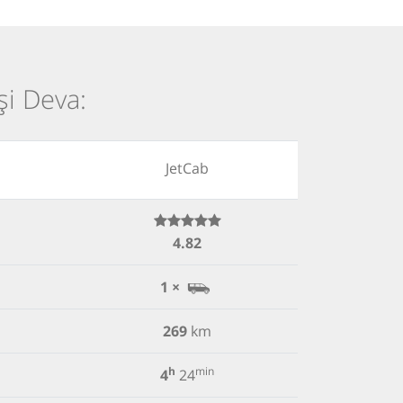
și Deva:
JetCab
4.82
1 ×
269
km
h
min
4
24