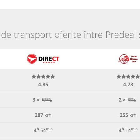
i de transport oferite între Predeal 
4.85
4.78
3 ×
2 ×
287
km
255
km
h
min
h
min
4
54
4
14