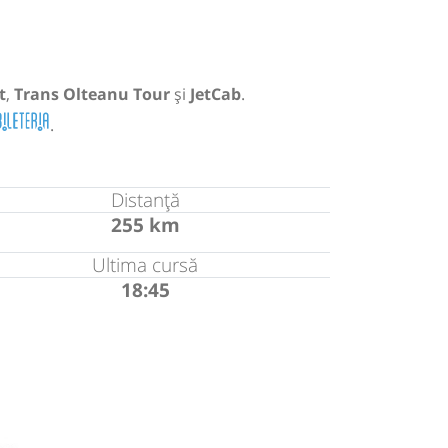
t
,
Trans Olteanu Tour
și
JetCab
.
.
Distanță
255 km
Ultima cursă
18:45