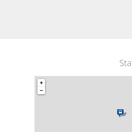
Sta
+
−