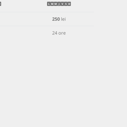
D
L
M
M
J
V
S
D
250
lei
24 ore