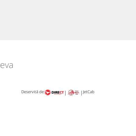
Deva
Deservită de:
JetCab
|
|