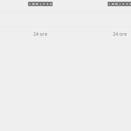
L
M
M
J
V
S
D
L
M
M
J
V
S
24 ore
24 ore