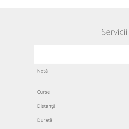
Servici
Notă
Curse
Distanță
Durată