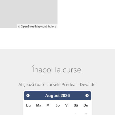
© OpenStreetMap contributors
Înapoi la curse:
Afișează toate cursele Predeal - Deva de:
August
2026
Lu
Ma
Mi
Jo
Vi
Sâ
Du
1
2