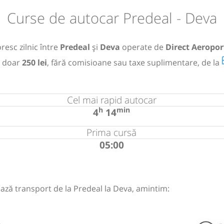
Curse de autocar Predeal - Deva
resc zilnic între
Predeal
și
Deva
operate de
Direct Aeropor
 doar
250 lei
, fără comisioane sau taxe suplimentare, de la
Cel mai rapid autocar
h
min
4
14
Prima cursă
05:00
ază transport de la Predeal la Deva, amintim: