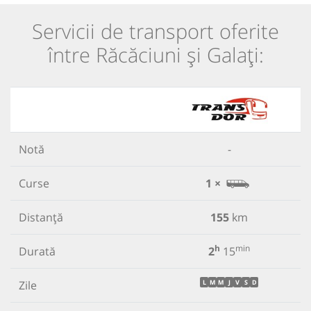
Servicii de transport oferite
între Răcăciuni și Galați:
Notă
-
Curse
1 ×
Distanță
155
km
h
min
Durată
2
15
Zile
L
M
M
J
V
S
D