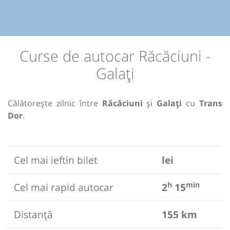
Curse de autocar Răcăciuni -
Galați
Călătorește zilnic între
Răcăciuni
și
Galați
cu
Trans
Dor
.
Cel mai ieftin bilet
lei
h
min
Cel mai rapid autocar
2
15
Distanță
155 km