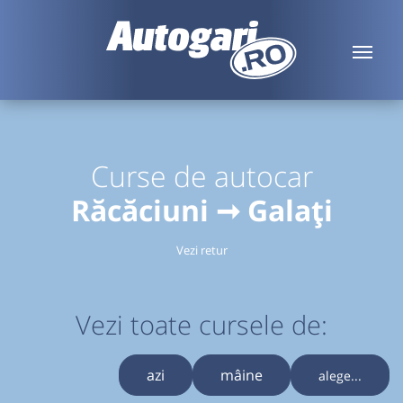
Curse de autocar
Răcăciuni ➞ Galați
Vezi retur
Vezi toate cursele de:
azi
mâine
alege...