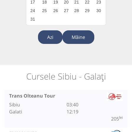
17
18
19
20
21
22
23
24
25
26
27
28
29
30
31
Azi
Mâine
Cursele Sibiu - Galați
Trans Olteanu Tour
Sibiu
03:40
Galati
12:19
lei
205