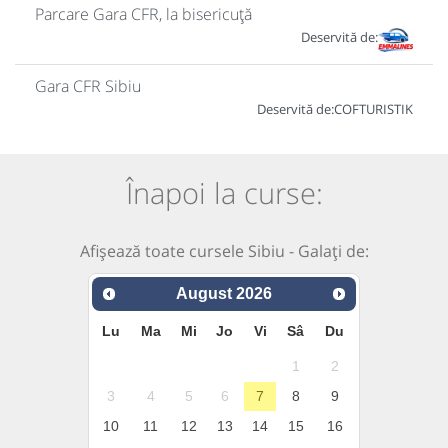
Parcare Gara CFR, la bisericuță
Deservită de:
Gara CFR Sibiu
Deservită de:
COFTURISTIK
Înapoi la curse:
Afișează toate cursele Sibiu - Galați de:
August
2026
Lu
Ma
Mi
Jo
Vi
Sâ
Du
1
2
3
4
5
6
7
8
9
10
11
12
13
14
15
16