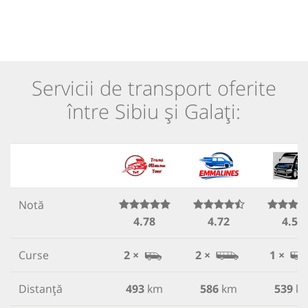
Servicii de transport oferite
între Sibiu și Galați:
Notă
4.78
4.72
4.57
Curse
2 ×
2 ×
1 ×
Distanță
493
km
586
km
539
k