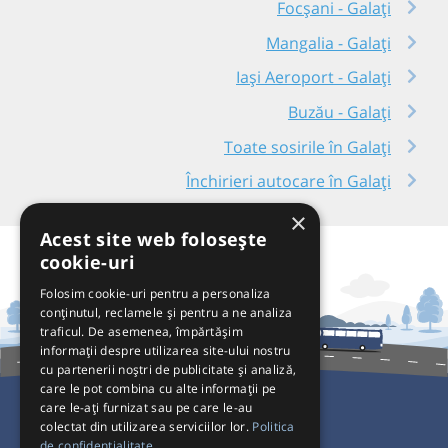
Focșani - Galați
Mangalia - Galați
Iași Aeroport - Galați
Buzău - Galați
Toate sosirile în Galați
Închirieri autocare în Galați
×
Acest site web folosește
cookie-uri
Folosim cookie-uri pentru a personaliza
conținutul, reclamele și pentru a ne analiza
traficul. De asemenea, împărtășim
informații despre utilizarea site-ului nostru
cu partenerii noștri de publicitate și analiză,
care le pot combina cu alte informații pe
care le-ați furnizat sau pe care le-au
colectat din utilizarea serviciilor lor.
Politica
Pentru Călători
de confidențialitate