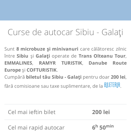
Curse de autocar Sibiu - Galați
Sunt
8 microbuze și minivanuri
care călătoresc zilnic
între
Sibiu
și
Galați
operate de
Trans Olteanu Tour
,
EMMALINES
,
RAMYR TURISTIK
,
Danube Route
Europe
și
COFTURISTIK
.
Cumpără
biletul tău Sibiu - Galați
pentru doar
200 lei
,
fără comisioane sau taxe suplimentare, de la
.
Cel mai ieftin bilet
200 lei
h
min
Cel mai rapid autocar
6
50