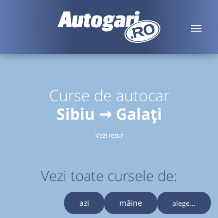
Curse de autocar
Sibiu ➞ Galați
Vezi retur
Vezi toate cursele de:
azi
mâine
alege...