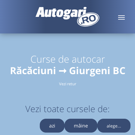
Curse de autocar
Răcăciuni ➞ Giurgeni BC
Vezi retur
Vezi toate cursele de:
azi
mâine
alege...