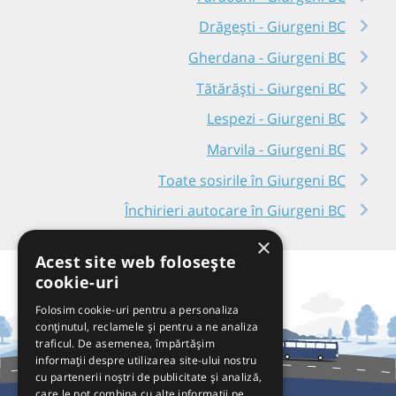
Drăgești - Giurgeni BC
Gherdana - Giurgeni BC
Tătărăști - Giurgeni BC
Lespezi - Giurgeni BC
Marvila - Giurgeni BC
Toate sosirile în Giurgeni BC
Închirieri autocare în Giurgeni BC
×
Acest site web folosește
cookie-uri
Folosim cookie-uri pentru a personaliza
conținutul, reclamele și pentru a ne analiza
traficul. De asemenea, împărtășim
informații despre utilizarea site-ului nostru
cu partenerii noștri de publicitate și analiză,
care le pot combina cu alte informații pe