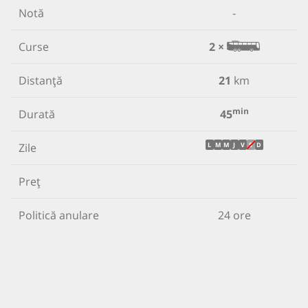
Notă
-
Curse
2 ×
Distanță
21
km
min
Durată
45
Zile
L
M
M
J
V
S
D
Preț
Politică anulare
24 ore