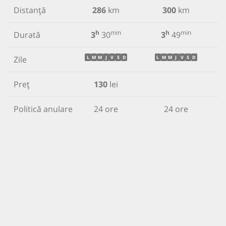
Distanță
286
km
300
km
h
min
h
min
Durată
3
30
3
49
Zile
L
M
M
J
V
S
D
L
M
M
J
V
S
D
Preț
130
lei
Politică anulare
24 ore
24 ore