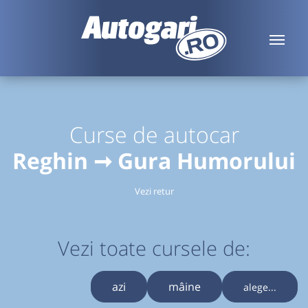
Curse de autocar
Reghin ➞ Gura Humorului
Vezi retur
Vezi toate cursele de:
azi
mâine
alege...