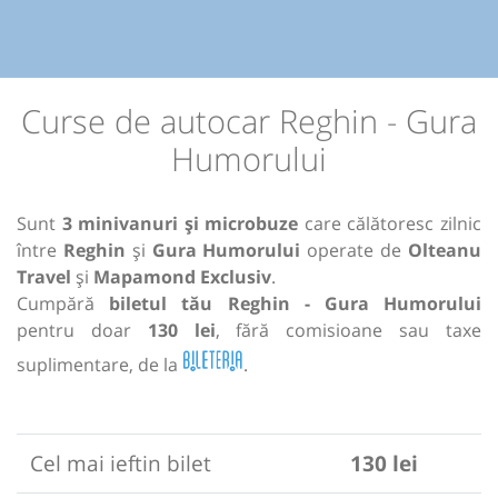
Curse de autocar Reghin - Gura
Humorului
Sunt
3 minivanuri și microbuze
care călătoresc zilnic
între
Reghin
și
Gura Humorului
operate de
Olteanu
Travel
și
Mapamond Exclusiv
.
Cumpără
biletul tău Reghin - Gura Humorului
pentru doar
130 lei
, fără comisioane sau taxe
suplimentare, de la
.
Cel mai ieftin bilet
130 lei