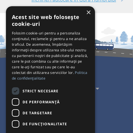
×
Acest site web folosește
cookie-uri
Folosim cookie-uri pentru a personaliza
conținutul, reclamele și pentru a ne analiza
traficul. De asemenea, împărtășim
informații despre utilizarea site-ului nostru
cu partenerii noștri de publicitate și analiză,
care le pot combina cu alte informații pe
care le-ați furnizat sau pe care le-au
colectat din utilizarea serviciilor lor.
Politica
Pentru Călători
de confidențialitate
Pentru Transportatori
STRICT NECESARE
Interacționăm
DE PERFORMANȚĂ
DE TARGETARE
Acceptăm plăți cu
DE FUNCŢIONALITATE