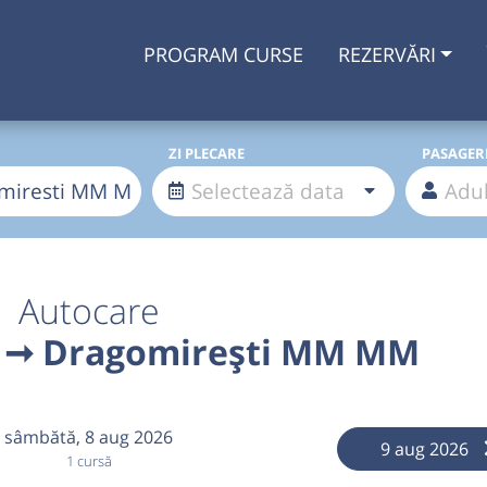
PROGRAM CURSE
REZERVĂRI
ZI PLECARE
PASAGER
Autocare
 ➞ Dragomirești MM MM
sâmbătă,
8 aug 2026
9 aug 2026
1 cursă