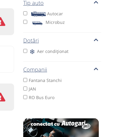
Tip auto
Autocar
Microbuz
Dotări
Aer condiționat
Companii
Fantana Stanchi
JAN
RO Bus Euro