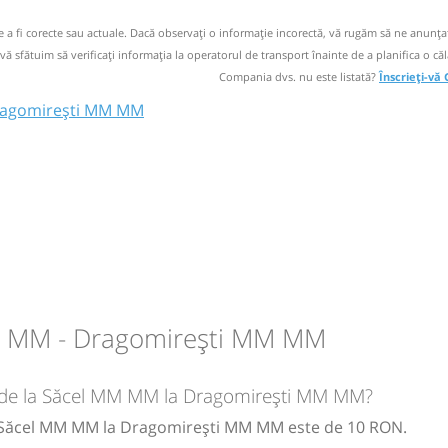
 Sighetu
de a fi corecte sau actuale. Dacă observați o informaţie incorectă, vă rugăm să ne anunțaț
 vă sfătuim să verificaţi informaţia la operatorul de transport înainte de a planifica o căl
entru
Compania dvs. nu este listată?
Înscrieți-vă
Dragomirești MM MM
circulație:
M
M
J
V
S
D
e
circulație:
 Targu
M
M
J
V
S
D
entru
M MM - Dragomirești MM MM
circulație:
ar de la Săcel MM MM la Dragomirești MM MM?
M
M
J
V
S
D
la Săcel MM MM la Dragomirești MM MM este de 10 RON.