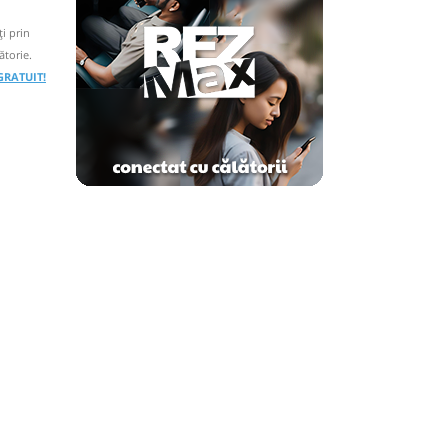
i prin
ătorie.
 GRATUIT!