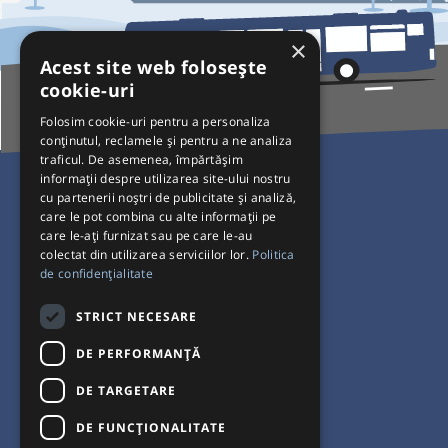
×
Acest site web folosește
cookie-uri
Folosim cookie-uri pentru a personaliza
conținutul, reclamele și pentru a ne analiza
traficul. De asemenea, împărtășim
Pentru Călători
informații despre utilizarea site-ului nostru
cu partenerii noștri de publicitate și analiză,
Curse autobuz
care le pot combina cu alte informații pe
care le-ați furnizat sau pe care le-au
Plecări/Sosiri
colectat din utilizarea serviciilor lor.
Politica
Program operatori
de confidențialitate
Termeni și condiții
STRICT NECESARE
Setări de cookie-uri
DE PERFORMANȚĂ
DE TARGETARE
DE FUNCŢIONALITATE