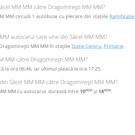
in Săcel MM MM către Dragomirești MM MM?
 MM circulă 1 autobuze cu plecare din stațiile
Ramificatie
 MM autocarul care vine din Săcel MM MM?
Dragomirești MM MM în stațiile
Statie Centru
,
Primarie
.
 MM MM către Dragomirești MM MM?
la ora 06:46, iar ultimul pleacă la ora 17:25.
ul din Săcel MM MM către Dragomirești MM MM?
min
min
MM MM cu autocarul, durează între
10
și
18
.