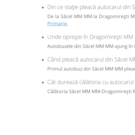
-
Din ce stație pleacă autocarul d
De la Săcel MM MM la Dragomirești MM
Sursa:
Ro.Bus-Euro SRL
| Ultima actualizare:
11/2025
Primarie
.
Unde oprește în Dragomirești MM
Autobuzele din Săcel MM MM ajung în 
Când pleacă autocarul din Săcel
Primul autobuz din Săcel MM MM pleacă 
Cât durează călătoria cu autocar
Călătoria Săcel MM MM-Dragomirești 