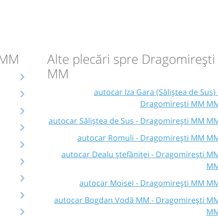
M MM
Alte plecări spre Dragomireșt
MM
autocar Iza Gara (Săliștea de Sus) 
Dragomirești MM M
autocar Săliștea de Sus - Dragomirești MM M
autocar Romuli - Dragomirești MM M
autocar Dealu ștefăniței - Dragomirești M
M
autocar Moisei - Dragomirești MM M
autocar Bogdan Vodă MM - Dragomirești M
M