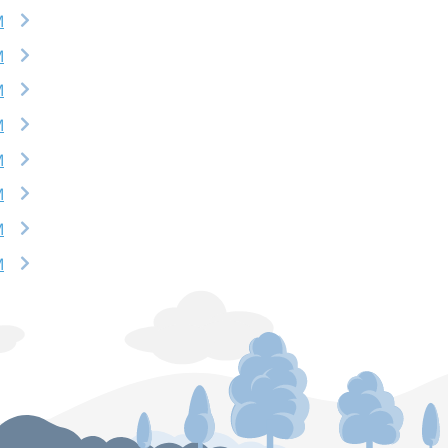
M
M
M
M
M
M
M
M