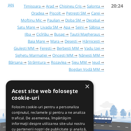
JAN
20:24
Timișoara
Arad
Chișineu Criș
Salonta
Oradea
Pișcolt
Petrești SM
Carei
Moftinu Mic
Paulian
Doba SM
Decebal
Satu Mare
Livada SM
Apa
Seini
Săbișa
Ilba
Cicîrlău
Bușag
Tautii Magheraus
Baia Mare
Mara
Desești
Hărnicești
Giulești MM
Ferești
Berbești MM
Vadu Izei
Sighetu Marmației
Oncești MM
Nănești MM
Bârsana
Strâmtura
Rozavlea
Șieu MM
Ieud
Bogdan Vodă MM
×
Acest site web folosește
cookie-uri
Folosim cookie-uri pentru a personaliza
conținutul, reclamele și pentru a ne analiza
traficul. De asemenea, împărtășim
informații despre utilizarea site-ului nostru
cu partenerii noștri de publicitate și analiză,