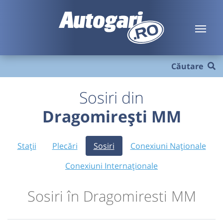
Căutare
Sosiri din
Dragomirești MM
Stații
Plecări
Sosiri
Conexiuni Naționale
Conexiuni Internaționale
Sosiri în Dragomiresti MM