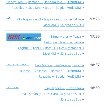
Nănești MM
Bârsana
Slătioara MM
Strâmtura
Rozavlea
Șieu MM
Ieud
Bogdan Vodă MM
JAN
17:25
Cluj Napoca
Cluj Napoca Aeroport
Telciu
Săcel MM
Săliștea de Sus
17:36
Târgu-Mureș
Teaca
Bistrița
Năsăud
Salva
Coșbuc
Telciu
Romuli
Dealu ștefăniței
Săcel MM
Săliștea de Sus
Fantana Stanchi
18:37
Baia Mare
Baia-Sprie
Cavnic
Budești
Călinești
Bârsana
Strâmtura
Rozavlea
Bogdan Vodă MM
Tinuta.ro
18:50
Cluj Napoca
Cuzdrioara
Dealu ștefăniței
Iza Gara (Săliștea de Sus)
Săliștea de Sus