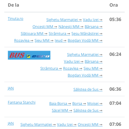
De la
Ora
Tinuta.ro
05:36
Sighetu Marmației
Vadu Izei
Oncești MM
Nănești MM
Bârsana
Slătioara MM
Strâmtura
Șesu Mânăstirei
Rozavlea
Șieu MM
Ieud
Bogdan Vodă MM
06:24
Sighetu Marmației
Vadu Izei
Bârsana
Strâmtura
Rozavlea
Șieu MM
Bogdan Vodă MM
JAN
06:36
Săliștea de Sus
Fantana Stanchi
07:04
Baia Borşa
Borșa
Moisei
Săcel MM
Săliștea de Sus
JAN
07:06
Sighetu Marmației
Vadu Izei
Oncești MM