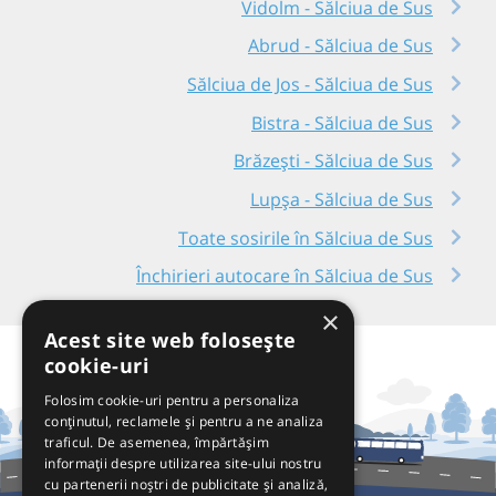
Vidolm - Sălciua de Sus
Abrud - Sălciua de Sus
Sălciua de Jos - Sălciua de Sus
Bistra - Sălciua de Sus
Brăzești - Sălciua de Sus
Lupșa - Sălciua de Sus
Toate sosirile în Sălciua de Sus
Închirieri autocare în Sălciua de Sus
×
Acest site web folosește
cookie-uri
Folosim cookie-uri pentru a personaliza
conținutul, reclamele și pentru a ne analiza
traficul. De asemenea, împărtășim
informații despre utilizarea site-ului nostru
cu partenerii noștri de publicitate și analiză,