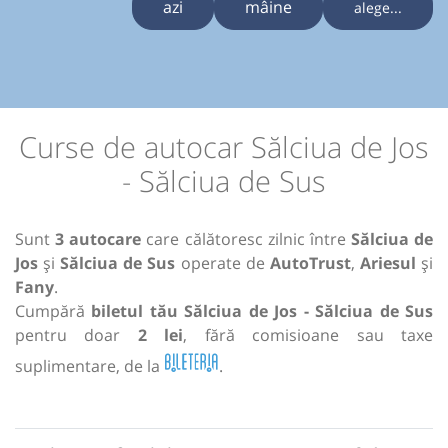
azi
mâine
alege...
Curse de autocar Sălciua de Jos
- Sălciua de Sus
Sunt
3 autocare
care călătoresc zilnic între
Sălciua de
Jos
și
Sălciua de Sus
operate de
AutoTrust
,
Ariesul
și
Fany
.
Cumpără
biletul tău Sălciua de Jos - Sălciua de Sus
pentru doar
2 lei
, fără comisioane sau taxe
suplimentare, de la
.