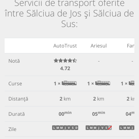
Servicii de transport oferite
între Sălciua de Jos și Sălciua de
Sus:
AutoTrust
Ariesul
Fany
Notă
-
-
4.72
Curse
1 ×
1 ×
1 ×
Distanță
2
km
2
km
2
km
min
min
min
Durată
00
05
04
Zile
L
M
M
J
V
S
D
L
M
M
J
V
S
D
L
M
M
J
V