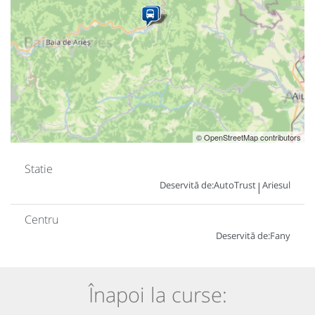
© OpenStreetMap contributors
Statie
Deservită de:
AutoTrust
Ariesul
|
Centru
Deservită de:
Fany
Înapoi la curse: