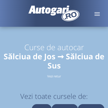
Curse de autocar
Sălciua de Jos ➞ Sălciua de
Sus
Vezi retur
Vezi toate cursele de: