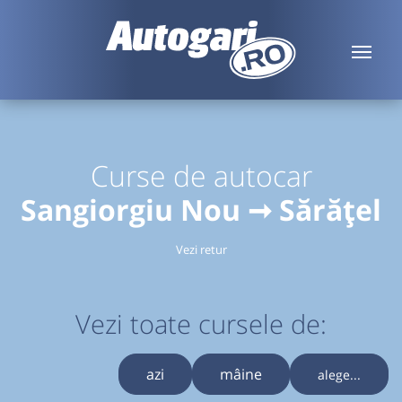
Curse de autocar
Sangiorgiu Nou ➞ Sărățel
Vezi retur
Vezi toate cursele de:
azi
mâine
alege...