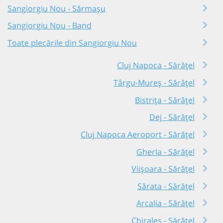
Sangiorgiu Nou - Sărmașu
Sangiorgiu Nou - Band
Toate plecările din Sangiorgiu Nou
Cluj Napoca - Sărățel
Târgu-Mureș - Sărățel
Bistrița - Sărățel
Dej - Sărățel
Cluj Napoca Aeroport - Sărățel
Gherla - Sărățel
Viișoara - Sărățel
Sărata - Sărățel
Arcalia - Sărățel
Chiraleș - Sărățel