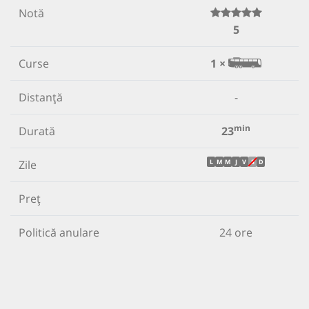
Notă
5
Curse
1 ×
Distanță
-
min
Durată
23
Zile
L
M
M
J
V
S
D
Preț
Politică anulare
24 ore