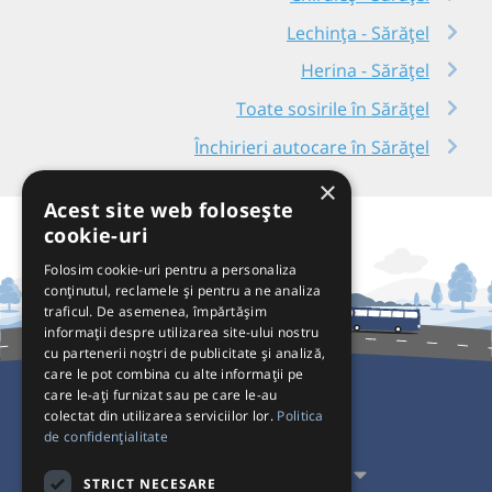
Lechința - Sărățel
Herina - Sărățel
Toate sosirile în Sărățel
Închirieri autocare în Sărățel
×
Acest site web folosește
cookie-uri
Folosim cookie-uri pentru a personaliza
conținutul, reclamele și pentru a ne analiza
traficul. De asemenea, împărtășim
informații despre utilizarea site-ului nostru
cu partenerii noștri de publicitate și analiză,
care le pot combina cu alte informații pe
care le-ați furnizat sau pe care le-au
colectat din utilizarea serviciilor lor.
Politica
Pentru Călători
de confidențialitate
Pentru Transportatori
STRICT NECESARE