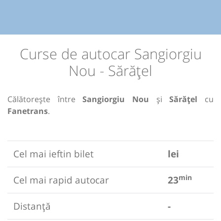
Curse de autocar Sangiorgiu
Nou - Sărățel
Călătorește între
Sangiorgiu Nou
și
Sărățel
cu
Fanetrans
.
Cel mai ieftin bilet
lei
min
Cel mai rapid autocar
23
Distanță
-