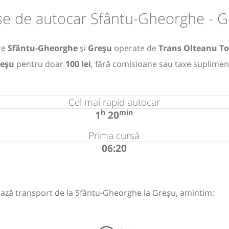
se de autocar Sfântu-Gheorghe - G
tre
Sfântu-Gheorghe
și
Greșu
operate de
Trans Olteanu T
reșu
pentru doar
100 lei
, fără comisioane sau taxe suplimen
Cel mai rapid autocar
h
min
1
20
Prima cursă
06:20
ază transport de la Sfântu-Gheorghe la Greșu, amintim: