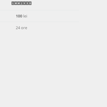
L
M
M
J
V
S
D
100
lei
24 ore