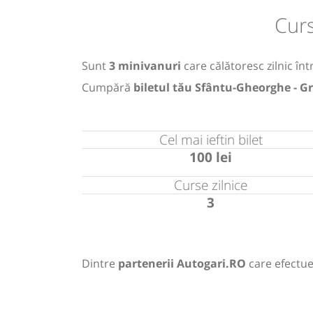
Cur
Sunt
3 minivanuri
care călătoresc zilnic în
Cumpără
biletul tău Sfântu-Gheorghe - G
Cel mai ieftin bilet
100 lei
Curse zilnice
3
Dintre
partenerii Autogari.RO
care efectue