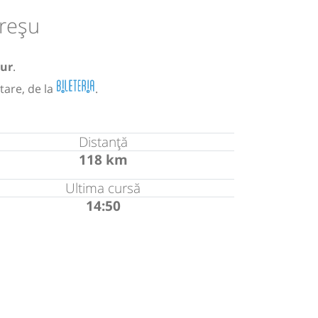
reșu
our
.
tare, de la
.
Distanță
118 km
Ultima cursă
14:50