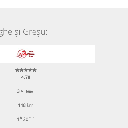
ghe și Greșu:
4.78
3 ×
118
km
h
min
1
20