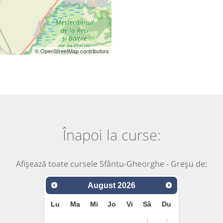
© OpenStreetMap contributors
Înapoi la curse:
Afișează toate cursele Sfântu-Gheorghe - Greșu de:
August
2026
Lu
Ma
Mi
Jo
Vi
Sâ
Du
1
2