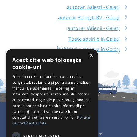
autocar Găieşti - Galați
autocar Bunești BV - Galați
autocar Vălenii - Galați
Toate sosirile în Galați
Închirieri autocare în Galați
×
Acest site web folosește
cookie-uri
Folosim cookie-uri pentru a personaliza
conținutul, reclamele și pentru a ne analiza
traficul. De asemenea, împărtășim
informații despre utilizarea site-ului nostru
cu partenerii noștri de publicitate și analiză,
care le pot combina cu alte informații pe
care le-ați furnizat sau pe care le-au
colectat din utilizarea serviciilor lor.
Politica
Pentru Călători
de confidențialitate
Pentru Transportatori
STRICT NECESARE