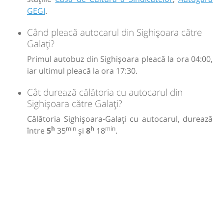
GEGI
.
Când pleacă autocarul din Sighișoara către
Galați?
Primul autobuz din Sighișoara pleacă la ora 04:00,
iar ultimul pleacă la ora 17:30.
Cât durează călătoria cu autocarul din
Sighișoara către Galați?
Călătoria Sighișoara-Galați cu autocarul, durează
h
min
h
min
între
5
35
și
8
18
.