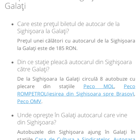
Galați
Care este prețul biletul de autocar de la
Sighișoara la Galați?
Prețul unei călători cu autocarul de la Sighișoara
la Galați este de 185 RON.
Din ce stație pleacă autocarul din Sighișoara
către Galați?
De la Sighișoara la Galați circulă 8 autobuze cu
plecare din stațiile
Peco MOL
,
Peco
ROMPETROL(iesirea din Sighisoara spre Brasov)
,
Peco OMV
.
Unde oprește în Galați autocarul care vine
din Sighișoara?
Autobuzele din Sighișoara ajung în Galați în
stațiile
Casa de Cultura a Sindicatelor
,
Autogara