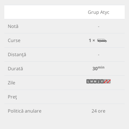
Grup Atyc
Notă
-
Curse
1 ×
Distanță
-
min
Durată
30
Zile
L
M
M
J
V
S
D
Preț
Politică anulare
24 ore