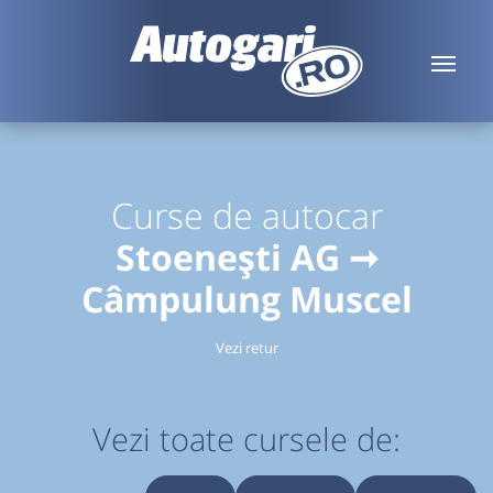
Curse de autocar
Stoenești AG ➞
Câmpulung Muscel
Vezi retur
Vezi toate cursele de: