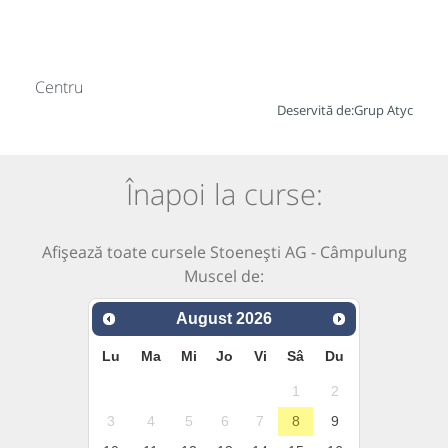
Centru
Deservită de:
Grup Atyc
Înapoi la curse:
Afișează toate cursele Stoenești AG - Câmpulung
Muscel de:
August
2026
Lu
Ma
Mi
Jo
Vi
Sâ
Du
1
2
3
4
5
6
7
8
9