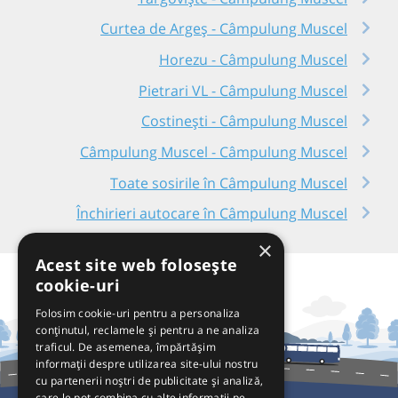
Curtea de Argeș - Câmpulung Muscel
Horezu - Câmpulung Muscel
Pietrari VL - Câmpulung Muscel
Costinești - Câmpulung Muscel
Câmpulung Muscel - Câmpulung Muscel
Toate sosirile în Câmpulung Muscel
Închirieri autocare în Câmpulung Muscel
×
Acest site web folosește
cookie-uri
Folosim cookie-uri pentru a personaliza
conținutul, reclamele și pentru a ne analiza
traficul. De asemenea, împărtășim
informații despre utilizarea site-ului nostru
cu partenerii noștri de publicitate și analiză,
care le pot combina cu alte informații pe