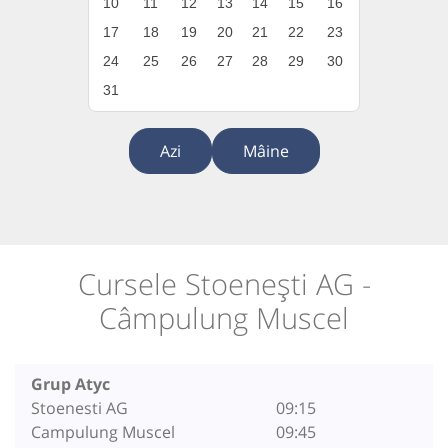
10
11
12
13
14
15
16
17
18
19
20
21
22
23
24
25
26
27
28
29
30
31
Azi
Mâine
Cursele Stoenești AG -
Câmpulung Muscel
Grup Atyc
Stoenesti AG
09:15
Campulung Muscel
09:45