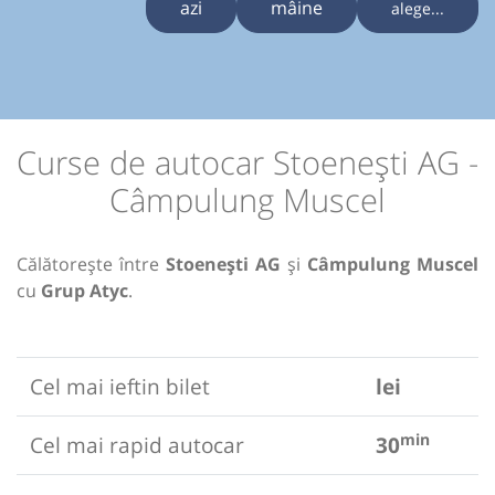
azi
mâine
alege...
Curse de autocar Stoenești AG -
Câmpulung Muscel
Călătorește între
Stoenești AG
și
Câmpulung Muscel
cu
Grup Atyc
.
Cel mai ieftin bilet
lei
min
Cel mai rapid autocar
30