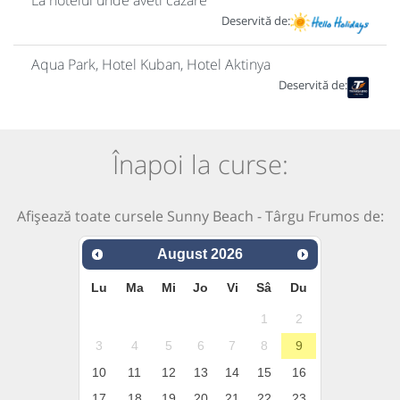
La hotelul unde aveti cazare
Deservită de:
Aqua Park, Hotel Kuban, Hotel Aktinya
Deservită de:
Înapoi la curse:
Afișează toate cursele Sunny Beach - Târgu Frumos de:
August
2026
Lu
Ma
Mi
Jo
Vi
Sâ
Du
1
2
3
4
5
6
7
8
9
10
11
12
13
14
15
16
17
18
19
20
21
22
23