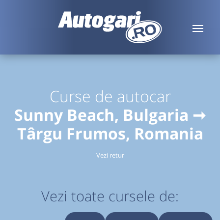
Curse de autocar
Sunny Beach, Bulgaria ➞
Târgu Frumos, Romania
Vezi retur
Vezi toate cursele de: