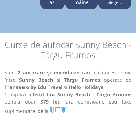
azi
mâine
alege...
Curse de autocar Sunny Beach -
Târgu Frumos
Sunt
2 autocare și microbuze
care călătoresc zilnic
între
Sunny Beach
și
Târgu Frumos
operate de
Transaero by Edu Travel
și
Hello Holidays
.
Cumpără
biletul tău Sunny Beach - Târgu Frumos
pentru doar
379 lei
, fără comisioane sau taxe
suplimentare, de la
.