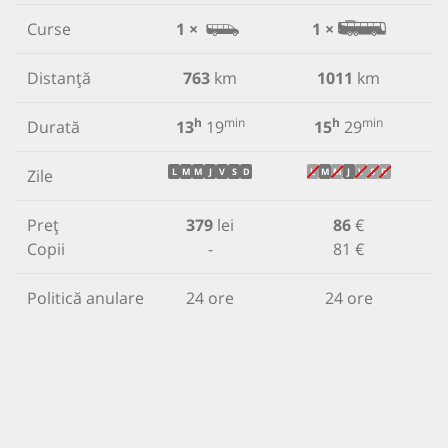
Curse
1 ×
1 ×
Distanță
763
km
1011
km
h
min
h
min
Durată
13
19
15
29
Zile
L
M
M
J
V
S
D
L
M
M
J
V
S
D
Preț
379
lei
86
€
Copii
-
81 €
Politică anulare
24 ore
24 ore