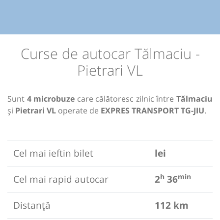
Curse de autocar Tălmaciu -
Pietrari VL
Sunt
4 microbuze
care călătoresc zilnic între
Tălmaciu
și
Pietrari VL
operate de
EXPRES TRANSPORT TG-JIU
.
Cel mai ieftin bilet
lei
h
min
Cel mai rapid autocar
2
36
Distanță
112 km