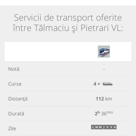
Servicii de transport oferite
între Tălmaciu și Pietrari VL:
Notă
-
Curse
4 ×
Distanță
112
km
h
min
Durată
2
36
Zile
L
M
M
J
V
S
D