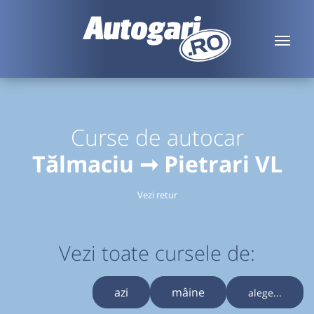
Curse de autocar
Tălmaciu ➞ Pietrari VL
Vezi retur
Vezi toate cursele de:
azi
mâine
alege...