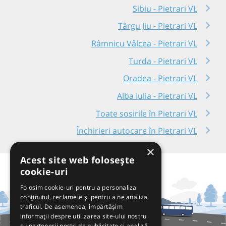
Sibiu - Pietrari VL
Târgu Jiu - Pietrari VL
Râmnicu Vâlcea - Pietrari VL
Turda - Pietrari VL
Oradea - Pietrari VL
Alba Iulia - Pietrari VL
Toate sosirile în Pietrari VL
Închirieri autocare în Pietrari VL
×
Acest site web folosește
cookie-uri
Folosim cookie-uri pentru a personaliza
conținutul, reclamele și pentru a ne analiza
traficul. De asemenea, împărtășim
informații despre utilizarea site-ului nostru
cu partenerii noștri de publicitate și analiză,