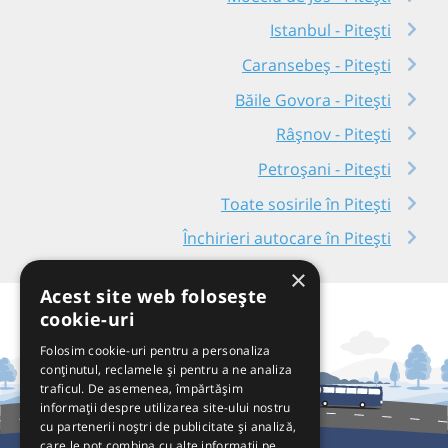
Istanbul - Pitești
Caransebeș - Pitești
Băile Govora - Pitești
Râşnov - Pitești
Petroșani - Pitești
Toate sosirile în Pitești
Închirieri autocare în Pitești
×
Acest site web folosește
cookie-uri
Folosim cookie-uri pentru a personaliza
conținutul, reclamele și pentru a ne analiza
traficul. De asemenea, împărtășim
informații despre utilizarea site-ului nostru
cu partenerii noștri de publicitate și analiză,
care le pot combina cu alte informații pe