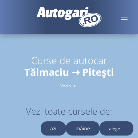
Curse de autocar
Tălmaciu ➞ Pitești
Vezi retur
Vezi toate cursele de:
azi
mâine
alege...