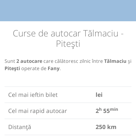
Curse de autocar Tălmaciu -
Pitești
Sunt
2 autocare
care călătoresc zilnic între
Tălmaciu
și
Pitești
operate de
Fany
.
Cel mai ieftin bilet
lei
h
min
Cel mai rapid autocar
2
55
Distanță
250 km