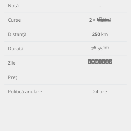
Notă
-
Curse
2 ×
Distanță
250
km
h
min
Durată
2
55
Zile
L
M
M
J
V
S
D
Preț
Politică anulare
24 ore