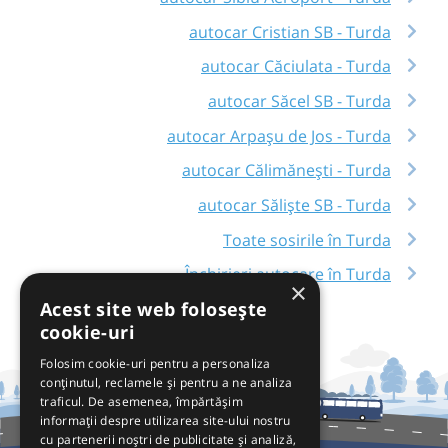
autocar Cristian SB - Turda
autocar Căciulata - Turda
autocar Săcel SB - Turda
autocar Arpașu de Jos - Turda
autocar Călimănești - Turda
autocar Săliște SB - Turda
Toate sosirile în Turda
Închirieri autocare în Turda
×
Acest site web folosește
cookie-uri
Folosim cookie-uri pentru a personaliza
conținutul, reclamele și pentru a ne analiza
traficul. De asemenea, împărtășim
informații despre utilizarea site-ului nostru
cu partenerii noștri de publicitate și analiză,