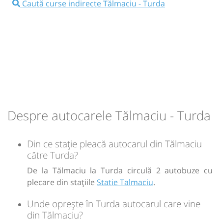
Autocar: RETUR Baia Mare - Cluj - Bucuresti
Caută curse indirecte Tălmaciu - Turda
Dotări:
Durată:
Zile de circulație:
Afiseaza itinerariu
h
min
4
20
L
M
M
J
V
S
D
19:15
Turda
Autogara Sens Vest SRL (sens
giratoriu)
-
Durată:
Zile de circulație:
Sursa:
Fany Prestari Servicii SRL
| Ultima actualizare:
06/2026
h
min
4
20
L
M
M
J
V
S
D
Despre autocarele Tălmaciu - Turda
-
Din ce stație pleacă autocarul din Tălmaciu
către Turda?
Sursa:
Fany Prestari Servicii SRL
| Ultima actualizare:
06/2026
De la Tălmaciu la Turda circulă 2 autobuze cu
plecare din stațiile
Statie Talmaciu
.
Unde oprește în Turda autocarul care vine
din Tălmaciu?