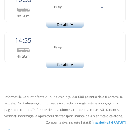
-
Fany
4h 20m
Detalii
Fany
Trimite email
14:55
Fany Prestari Servicii SRL
Pagină operator
-
Fany
4h 20m
Nu a circulat?
Semnalați aici
(
2 comentarii
)
⤣
Detalii
NOU!
Pune poze din călătoria ta
Fany
Trimite email
10:55
Tălmaciu
Statie Talmaciu
Fany Prestari Servicii SRL
Pagină operator
Autocar: RETUR Baia Mare - Cluj - Bucuresti
Informaţiile vă sunt oferite cu bună credinţă, dar fără garanţia de a fi corecte sau
Dotări:
Nu a circulat?
Semnalați aici
(
2 comentarii
)
⤣
actuale. Dacă observați o informaţie incorectă, vă rugăm să ne anunțați prin
Afiseaza itinerariu
NOU!
Pune poze din călătoria ta
pagina de contact. În funcție de data ultimei actualizări a cursei, vă sfătuim să
verificaţi informaţia la operatorul de transport înainte de a planifica o călătorie.
14:55
Tălmaciu
Statie Talmaciu
15:15
Turda
Autogara Sens Vest SRL (sens
Compania dvs. nu este listată?
Înscrieți-vă GRATUIT!
giratoriu)