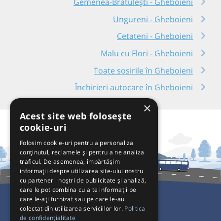
Gemenea-Brătulești - Gheboieni
Ungureni - Gheboieni
Cetateni - Gheboieni
Malu cu Flori - Gheboieni
Toate sosirile în Gheboieni
Închirieri autocare în Gheboieni
×
Acest site web folosește
cookie-uri
Folosim cookie-uri pentru a personaliza
conținutul, reclamele și pentru a ne analiza
traficul. De asemenea, împărtășim
informații despre utilizarea site-ului nostru
cu partenerii noștri de publicitate și analiză,
care le pot combina cu alte informații pe
care le-ați furnizat sau pe care le-au
colectat din utilizarea serviciilor lor.
Politica
Pentru Călători
de confidențialitate