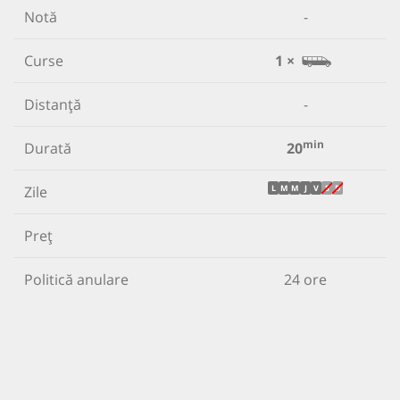
Notă
-
Curse
1 ×
Distanță
-
min
Durată
20
Zile
L
M
M
J
V
S
D
Preț
Politică anulare
24 ore