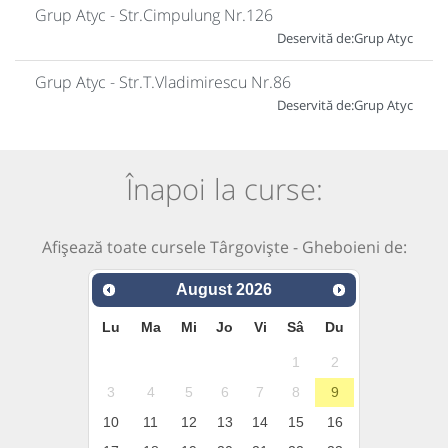
Grup Atyc - Str.Cimpulung Nr.126
Deservită de:
Grup Atyc
Grup Atyc - Str.T.Vladimirescu Nr.86
Deservită de:
Grup Atyc
Înapoi la curse:
Afișează toate cursele Târgoviște - Gheboieni de:
August
2026
Lu
Ma
Mi
Jo
Vi
Sâ
Du
1
2
3
4
5
6
7
8
9
10
11
12
13
14
15
16