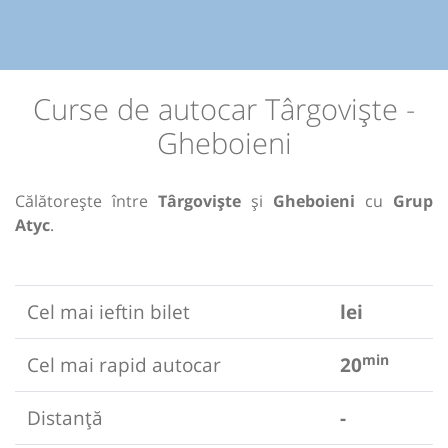
Curse de autocar Târgoviște -
Gheboieni
Călătorește între
Târgoviște
și
Gheboieni
cu
Grup
Atyc
.
Cel mai ieftin bilet
lei
min
Cel mai rapid autocar
20
Distanță
-