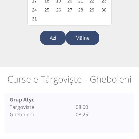
17
18
19
20
21
22
23
24
25
26
27
28
29
30
31
Azi
Mâine
Cursele Târgoviște - Gheboieni
Grup Atyc
Targoviste
08:00
Gheboieni
08:25