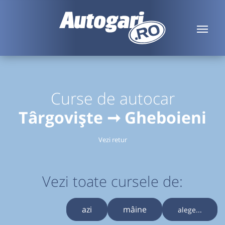
Curse de autocar
Târgoviște ➞ Gheboieni
Vezi retur
Vezi toate cursele de:
azi
mâine
alege...