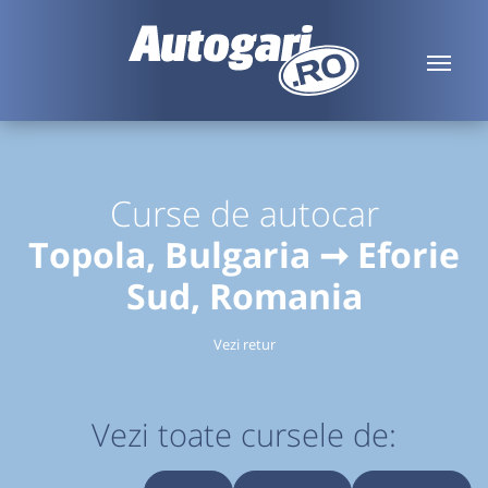
Curse de autocar
Topola, Bulgaria ➞ Eforie
Sud, Romania
Vezi retur
Vezi toate cursele de: