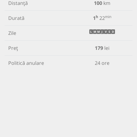
Distanță
100
km
h
min
Durată
1
22
Zile
L
M
M
J
V
S
D
Preț
179
lei
Politică anulare
24 ore