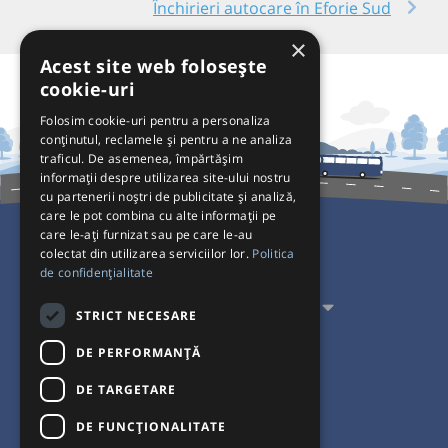
Închirieri autocare în Eforie Sud
×
Acest site web folosește
cookie-uri
Folosim cookie-uri pentru a personaliza
conținutul, reclamele și pentru a ne analiza
traficul. De asemenea, împărtășim
informații despre utilizarea site-ului nostru
cu partenerii noștri de publicitate și analiză,
care le pot combina cu alte informații pe
care le-ați furnizat sau pe care le-au
colectat din utilizarea serviciilor lor.
Politica
Pentru Călători
de confidențialitate
Pentru Transportatori
STRICT NECESARE
Interacționăm
DE PERFORMANȚĂ
DE TARGETARE
Acceptăm plăți cu
DE FUNCŢIONALITATE