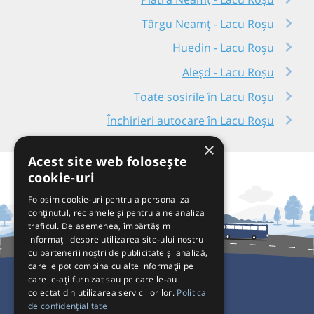
Târgu Neamț - Lacu Roșu
Huedin - Lacu Roșu
Aleșd - Lacu Roșu
Toate sosirile în Lacu Roșu
Închirieri autocare în Lacu Roșu
×
Acest site web folosește
cookie-uri
Folosim cookie-uri pentru a personaliza
conținutul, reclamele și pentru a ne analiza
traficul. De asemenea, împărtășim
informații despre utilizarea site-ului nostru
cu partenerii noștri de publicitate și analiză,
care le pot combina cu alte informații pe
care le-ați furnizat sau pe care le-au
colectat din utilizarea serviciilor lor.
Politica
Pentru Călători
de confidențialitate