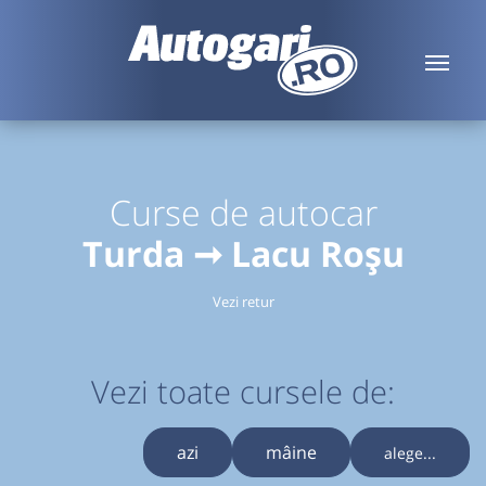
Curse de autocar
Turda ➞ Lacu Roșu
Vezi retur
Vezi toate cursele de:
azi
mâine
alege...