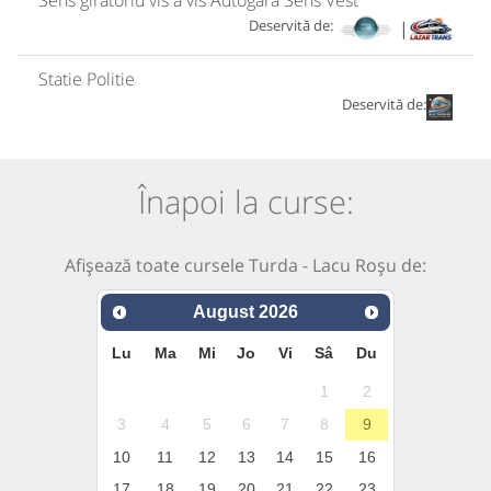
Sens giratoriu vis a vis Autogara Sens Vest
Deservită de:
|
Statie Politie
Deservită de:
Înapoi la curse:
Afișează toate cursele Turda - Lacu Roșu de:
August
2026
Lu
Ma
Mi
Jo
Vi
Sâ
Du
1
2
3
4
5
6
7
8
9
10
11
12
13
14
15
16
17
18
19
20
21
22
23