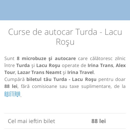
Curse de autocar Turda - Lacu
Roșu
Sunt
8 microbuze și autocare
care călătoresc zilnic
între
Turda
și
Lacu Roșu
operate de
Irina Trans
,
Alex
Tour
,
Lazar Trans Neamt
și
Irina Travel
.
Cumpără
biletul tău Turda - Lacu Roșu
pentru doar
88 lei
, fără comisioane sau taxe suplimentare, de la
.
Cel mai ieftin bilet
88 lei