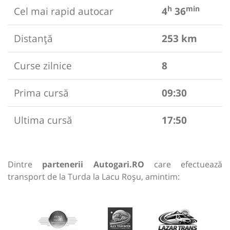
h
min
Cel mai rapid autocar
4
36
Distanță
253 km
Curse zilnice
8
Prima cursă
09:30
Ultima cursă
17:50
Dintre
partenerii Autogari.RO
care efectuează
transport de la Turda la Lacu Roșu, amintim: