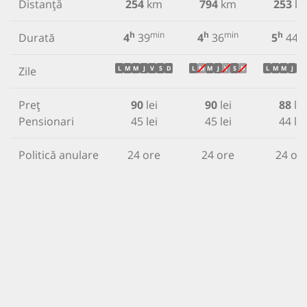
Distanță
254
km
794
km
253
k
h
min
h
min
h
m
Durată
4
39
4
36
5
44
Zile
L
M
M
J
V
S
D
L
M
M
J
V
S
D
L
M
M
J
V
Preț
90
lei
90
lei
88
lei
Pensionari
45 lei
45 lei
44 lei
Politică anulare
24 ore
24 ore
24 or