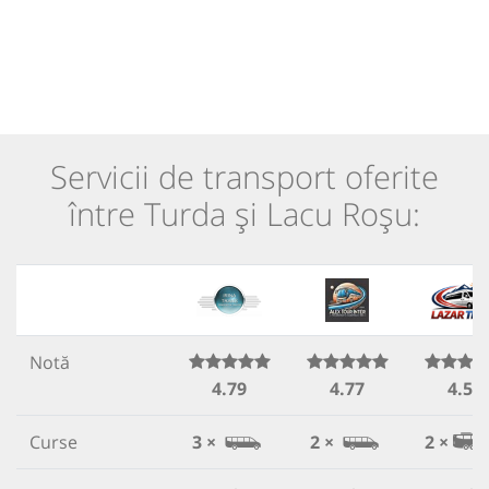
Servicii de transport oferite
între Turda și Lacu Roșu:
Notă
4.79
4.77
4.57
Curse
3 ×
2 ×
2 ×