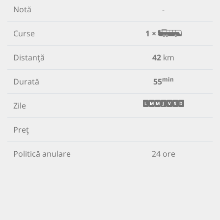
Notă
-
Curse
1 ×
Distanță
42
km
min
Durată
55
Zile
L
M
M
J
V
S
D
Preț
Politică anulare
24 ore