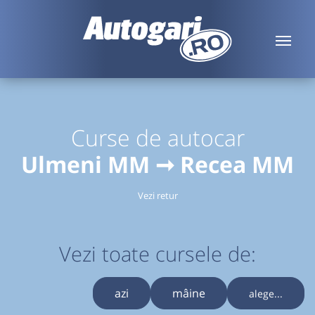
Curse de autocar
Ulmeni MM ➞ Recea MM
Vezi retur
Vezi toate cursele de:
azi
mâine
alege...