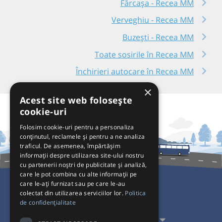
Fărcașa - Recea MM
Verveghiu - Recea MM
Buzești - Recea MM
Toate sosirile în Recea MM
Închirieri autocare în Recea MM
×
Acest site web folosește
cookie-uri
Folosim cookie-uri pentru a personaliza
conținutul, reclamele și pentru a ne analiza
traficul. De asemenea, împărtășim
informații despre utilizarea site-ului nostru
cu partenerii noștri de publicitate și analiză,
care le pot combina cu alte informații pe
care le-ați furnizat sau pe care le-au
colectat din utilizarea serviciilor lor.
Politica
Pentru Călători
de confidențialitate
Pentru Transportatori