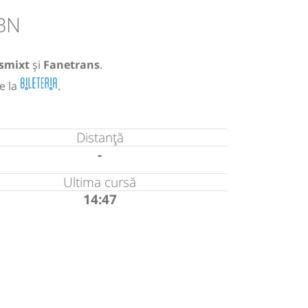
 BN
smixt
și
Fanetrans
.
e la
.
Distanță
-
Ultima cursă
14:47