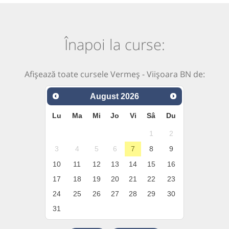
Înapoi la curse:
Afișează toate cursele Vermeș - Viișoara BN de:
August
2026
Lu
Ma
Mi
Jo
Vi
Sâ
Du
1
2
3
4
5
6
7
8
9
10
11
12
13
14
15
16
17
18
19
20
21
22
23
24
25
26
27
28
29
30
31