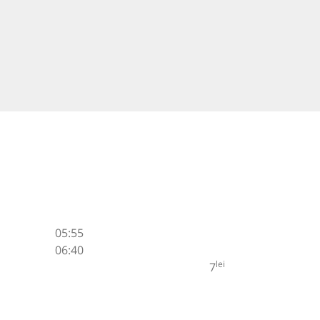
05:55
06:40
lei
7