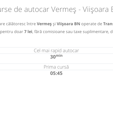
rse de autocar Vermeș - Viișoara
re călătoresc între
Vermeș
și
Viișoara BN
operate de
Tran
pentru doar
7 lei
, fără comisioane sau taxe suplimentare, d
Cel mai rapid autocar
min
30
Prima cursă
05:45