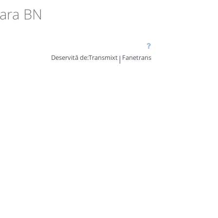
oara BN
Deservită de:
Transmixt
Fanetrans
|