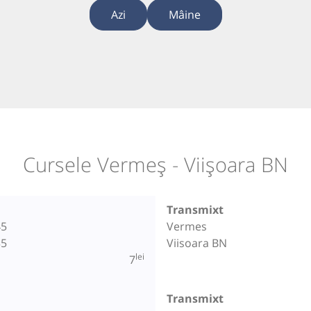
Azi
Mâine
Cursele Vermeș - Viișoara BN
Transmixt
45
Vermes
35
Viisoara BN
lei
7
Transmixt