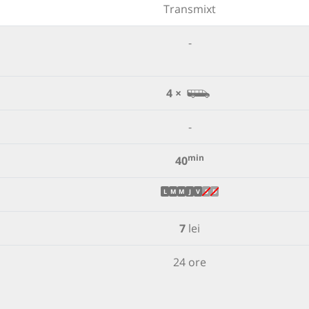
Transmixt
-
4 ×
-
min
40
L
M
M
J
V
S
D
7
lei
24 ore