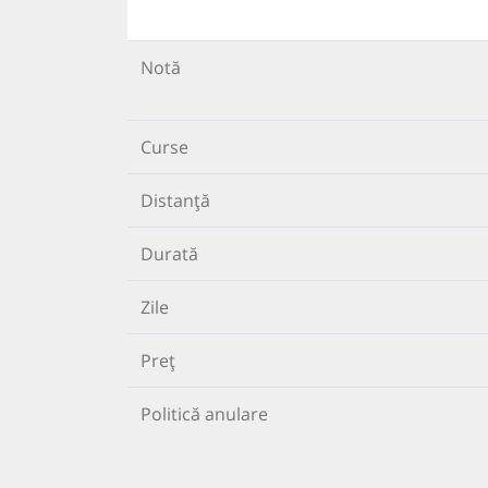
Notă
Curse
Distanță
Durată
Zile
Preț
Politică anulare