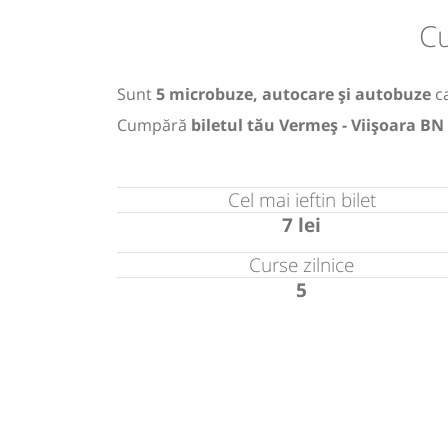
Cu
Sunt
5 microbuze, autocare și autobuze
ca
Cumpără
biletul tău Vermeș - Viișoara BN
Cel mai ieftin bilet
7 lei
Curse zilnice
5