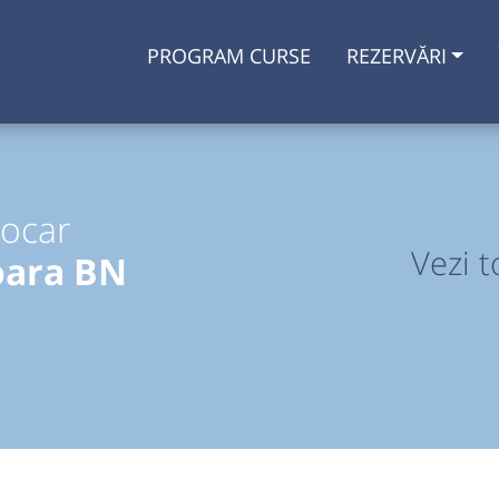
PROGRAM CURSE
REZERVĂRI
tocar
Vezi t
oara BN