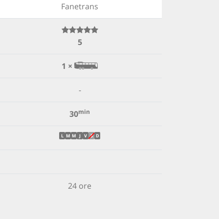
Fanetrans
5
1 ×
-
min
30
L
M
M
J
V
S
D
24 ore