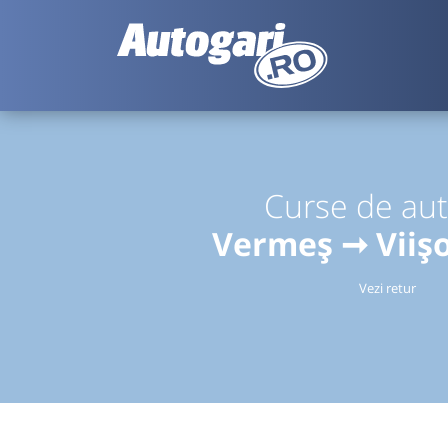
Curse de au
Vermeș ➞ Viiș
Vezi retur