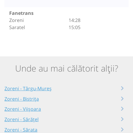
Fanetrans
Zoreni
14:28
Saratel
15:05
Unde au mai călătorit alții?
Zoreni - Târgu-Mureș
Zoreni - Bistrița
Zoreni - Viișoara
Zoreni - Sărățel
Zoreni - Sărata