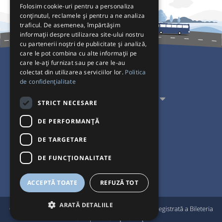
Folosim cookie-uri pentru a personaliza
conținutul, reclamele și pentru a ne analiza
traficul. De asemenea, împărtășim
informații despre utilizarea site-ului nostru
cu partenerii noștri de publicitate și analiză,
care le pot combina cu alte informații pe
care le-ați furnizat sau pe care le-au
colectat din utilizarea serviciilor lor.
Politica
Pentru Călători
de confidențialitate
Pentru Transportatori
STRICT NECESARE
Interacționăm
DE PERFORMANȚĂ
DE TARGETARE
Acceptăm plăți cu
DE FUNCŢIONALITATE
ACCEPTĂ TOATE
REFUZĂ TOT
ARATĂ DETALIILE
®
© Bileteria 2004-2026 | Autogari.RO
este marcă înregistrată a Bileteria
SRL |
Termeni și condiții