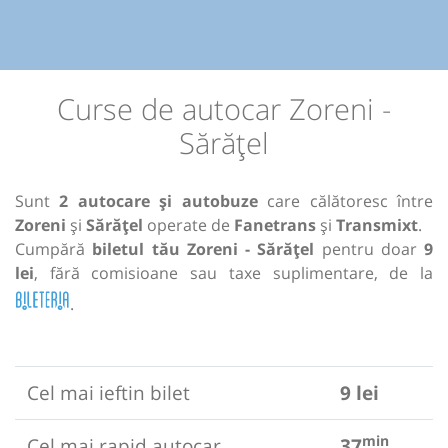
Curse de autocar Zoreni -
Sărățel
Sunt
2 autocare și autobuze
care călătoresc între
Zoreni
și
Sărățel
operate de
Fanetrans
și
Transmixt
.
Cumpără
biletul tău Zoreni - Sărățel
pentru doar
9
lei
, fără comisioane sau taxe suplimentare, de la
.
Cel mai ieftin bilet
9 lei
min
Cel mai rapid autocar
37