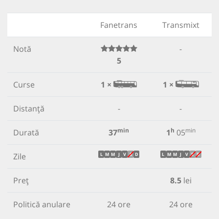
Fanetrans
Transmixt
Notă
-
5
Curse
1 ×
1 ×
Distanță
-
-
min
h
min
Durată
37
1
05
Zile
L
M
M
J
V
S
D
L
M
M
J
V
S
D
Preț
8.5
lei
Politică anulare
24 ore
24 ore