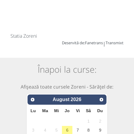
Statia Zoreni
Deservită de:
Fanetrans
Transmixt
|
Înapoi la curse:
Afișează toate cursele Zoreni - Sărățel de:
August
2026
Lu
Ma
Mi
Jo
Vi
Sâ
Du
1
2
3
4
5
6
7
8
9