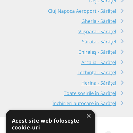
Dej - Sărățel
Cluj Napoca Aeroport - Sărățel
Gherla - Sărățel
Viișoara - Sărățel
Sărata - Sărățel
Chiraleș - Sărățel
Arcalia - Sărățel
Lechința - Sărățel
Herina - Sărățel
Toate sosirile în Sărățel
Închirieri autocare în Sărățel
×
Acest site web folosește
cookie-uri