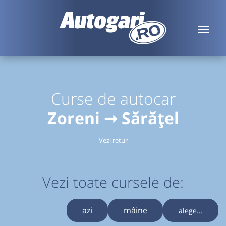
Curse de autocar
Zoreni ➞ Sărățel
Vezi retur
Vezi toate cursele de:
azi
mâine
alege...