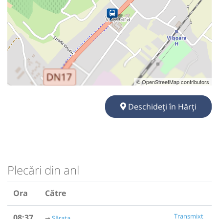
© OpenStreetMap contributors
Deschideți în Hărți
Plecări din anl
Ora
Către
Transmixt
08:37
Sărata