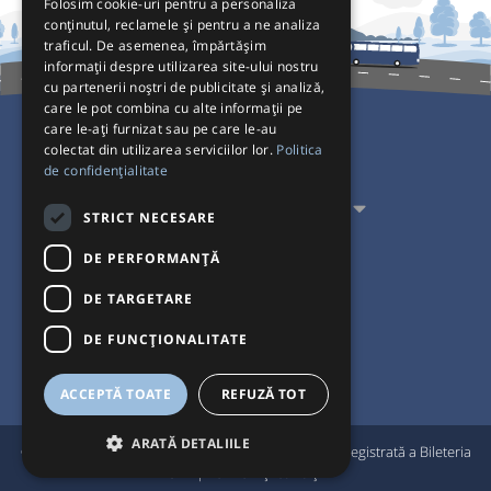
Folosim cookie-uri pentru a personaliza
conținutul, reclamele și pentru a ne analiza
traficul. De asemenea, împărtășim
informații despre utilizarea site-ului nostru
cu partenerii noștri de publicitate și analiză,
care le pot combina cu alte informații pe
care le-ați furnizat sau pe care le-au
colectat din utilizarea serviciilor lor.
Politica
Pentru Călători
de confidențialitate
Pentru Transportatori
STRICT NECESARE
Interacționăm
DE PERFORMANȚĂ
DE TARGETARE
Acceptăm plăți cu
DE FUNCŢIONALITATE
ACCEPTĂ TOATE
REFUZĂ TOT
ARATĂ DETALIILE
®
© Bileteria 2004-2026 | Autogari.RO
este marcă înregistrată a Bileteria
SRL |
Termeni și condiții