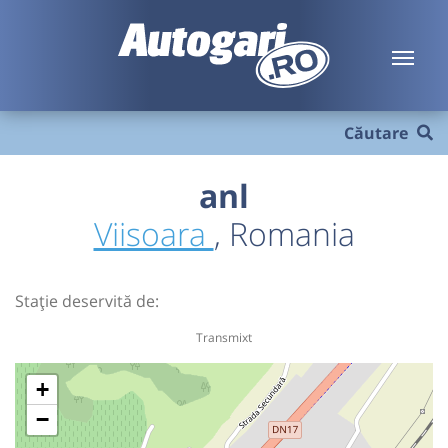
Căutare
anl
Viisoara
, Romania
Stație deservită de:
Transmixt
+
−