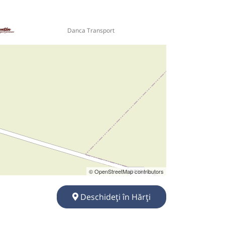
Danca Transport
© OpenStreetMap contributors
Deschideți în Hărți