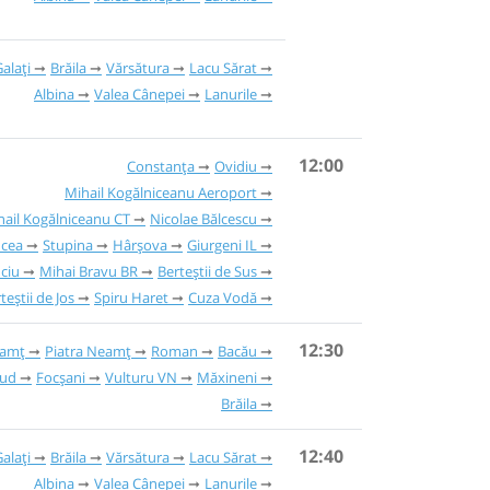
alați
Brăila
Vărsătura
Lacu Sărat
Albina
Valea Cânepei
Lanurile
12:00
Constanța
Ovidiu
Mihail Kogălniceanu Aeroport
hail Kogălniceanu CT
Nicolae Bălcescu
ucea
Stupina
Hârșova
Giurgeni IL
ciu
Mihai Bravu BR
Berteștii de Sus
teștii de Jos
Spiru Haret
Cuza Vodă
12:30
eamț
Piatra Neamț
Roman
Bacău
jud
Focșani
Vulturu VN
Măxineni
Brăila
12:40
alați
Brăila
Vărsătura
Lacu Sărat
Albina
Valea Cânepei
Lanurile