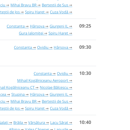
ciu
Mihai Bravu BR
Berteștii de Sus
teștii de Jos
Spiru Haret
Cuza Vodă
09:25
Constanța
Hârșova
Giurgeni IL
Gura Ialomiței
Spiru Haret
09:30
Constanța
Ovidiu
Hârșova
10:30
Constanța
Ovidiu
Mihail Kogălniceanu Aeroport
hail Kogălniceanu CT
Nicolae Bălcescu
ucea
Stupina
Hârșova
Giurgeni IL
ciu
Mihai Bravu BR
Berteștii de Sus
teștii de Jos
Spiru Haret
Cuza Vodă
10:40
alați
Brăila
Vărsătura
Lacu Sărat
Albina
Valea Cânepei
Lanurile