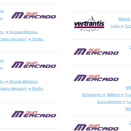
Jos
iu
Bârlad
Liești
Tud
țu
Nicolae Bălcescu
iceanu Aeroport
Ovidiu
G
Jos
iu
țu
Nicolae Bălcescu
Mi
iceanu Aeroport
Ovidiu
Dorobanțu
Gălbiori
Cr
Gura Ialomiței
Lu
Ber
i
G