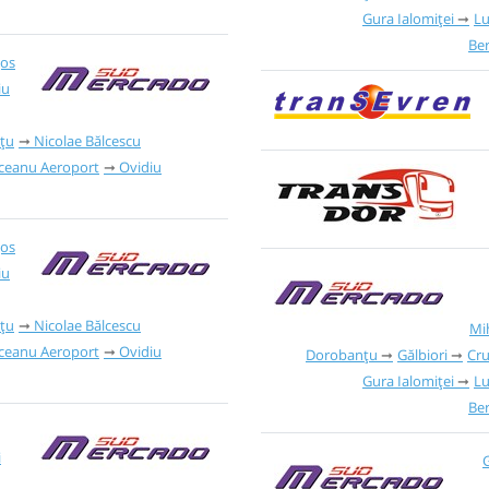
Gura Ialomiței
Lu
Ber
Jos
iu
țu
Nicolae Bălcescu
iceanu Aeroport
Ovidiu
Jos
iu
țu
Nicolae Bălcescu
Mi
iceanu Aeroport
Ovidiu
Dorobanțu
Gălbiori
Cr
Gura Ialomiței
Lu
Ber
i
G