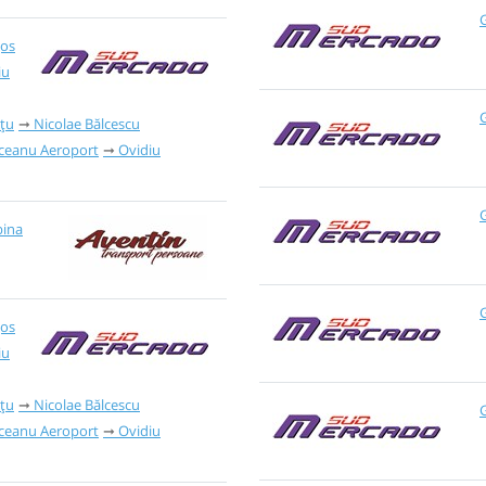
G
Jos
iu
G
țu
Nicolae Bălcescu
iceanu Aeroport
Ovidiu
G
bina
G
Jos
iu
țu
Nicolae Bălcescu
G
iceanu Aeroport
Ovidiu