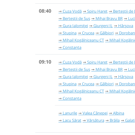
08:40
Cuza Vodă
Spiru Haret
Berteștii de 
Berteștii de Sus
Mihai Bravu BR
Luc
Gura Ialomiței
Giurgeni IL
Hârșova
Stupina
Crucea
Gălbiori
Doroban
Mihail Kogălniceanu CT
Mihail Kogăln
Constanța
09:10
Cuza Vodă
Spiru Haret
Berteștii de 
Berteștii de Sus
Mihai Bravu BR
Luc
Gura Ialomiței
Giurgeni IL
Hârșova
Stupina
Crucea
Gălbiori
Doroban
Mihail Kogălniceanu CT
Mihail Kogăln
Constanța
Lanurile
Valea Cânepei
Albina
Lacu Sărat
Vărsătura
Brăila
Galaț