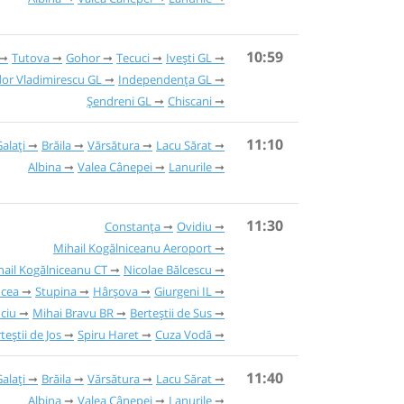
10:59
Tutova
Gohor
Tecuci
Ivești GL
or Vladimirescu GL
Independența GL
Șendreni GL
Chiscani
11:10
alați
Brăila
Vărsătura
Lacu Sărat
Albina
Valea Cânepei
Lanurile
11:30
Constanța
Ovidiu
Mihail Kogălniceanu Aeroport
hail Kogălniceanu CT
Nicolae Bălcescu
ucea
Stupina
Hârșova
Giurgeni IL
ciu
Mihai Bravu BR
Berteștii de Sus
teștii de Jos
Spiru Haret
Cuza Vodă
11:40
alați
Brăila
Vărsătura
Lacu Sărat
Albina
Valea Cânepei
Lanurile