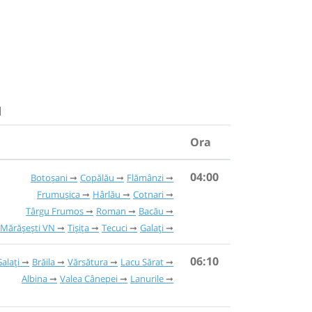
u
Ora
04:00
Botoșani
Copălău
Flămânzi
Frumușica
Hârlău
Cotnari
Târgu Frumos
Roman
Bacău
Mărășești VN
Tișița
Tecuci
Galați
06:10
alați
Brăila
Vărsătura
Lacu Sărat
Albina
Valea Cânepei
Lanurile