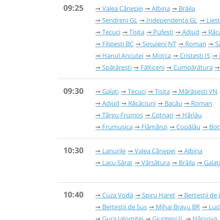
09:25
Valea Cânepei
Albina
Brăila
Șendreni GL
Independența GL
Lieșt
Tecuci
Tișița
Pufești
Adjud
Răc
Filipești BC
Secuieni NT
Roman
S
Hanul Ancutei
Moțca
Cristești IS
Spătărești
Fălticeni
Cumpărătura
09:30
Galați
Tecuci
Tișița
Mărășești VN
Adjud
Răcăciuni
Bacău
Roman
Târgu Frumos
Cotnari
Hârlău
Frumușica
Flămânzi
Copălău
Bot
10:30
Lanurile
Valea Cânepei
Albina
Lacu Sărat
Vărsătura
Brăila
Galaț
10:40
Cuza Vodă
Spiru Haret
Berteștii de 
Berteștii de Sus
Mihai Bravu BR
Luc
Gura Ialomiței
Giurgeni IL
Hârșova