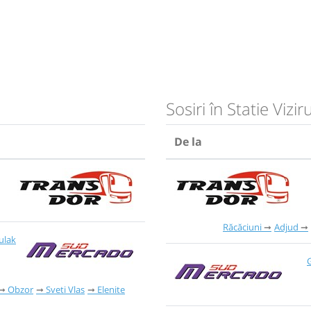
Sosiri în Statie Vizir
De la
Răcăciuni
Adjud
ulak
G
Obzor
Sveti Vlas
Elenite