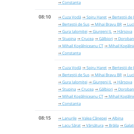
Constanța
08:10
Cuza Vodă
Spiru Haret
Berteștii de 
Berteștii de Sus
Mihai Bravu BR
Luc
Gura Ialomiței
Giurgeni IL
Hârșova
Stupina
Crucea
Gălbiori
Doroban
Mihail Kogălniceanu CT
Mihail Kogăln
Constanța
Cuza Vodă
Spiru Haret
Berteștii de 
Berteștii de Sus
Mihai Bravu BR
Luc
Gura Ialomiței
Giurgeni IL
Hârșova
Stupina
Crucea
Gălbiori
Doroban
Mihail Kogălniceanu CT
Mihail Kogăln
Constanța
08:15
Lanurile
Valea Cânepei
Albina
Lacu Sărat
Vărsătura
Brăila
Galaț