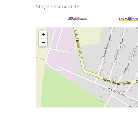
Stație deservită de:
+
−