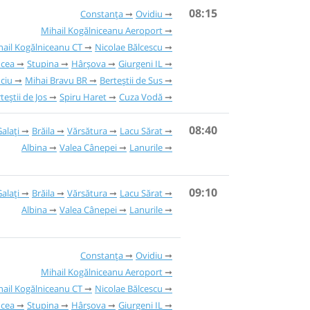
08:15
Constanța
Ovidiu
Mihail Kogălniceanu Aeroport
hail Kogălniceanu CT
Nicolae Bălcescu
ucea
Stupina
Hârșova
Giurgeni IL
ciu
Mihai Bravu BR
Berteștii de Sus
teștii de Jos
Spiru Haret
Cuza Vodă
08:40
alați
Brăila
Vărsătura
Lacu Sărat
Albina
Valea Cânepei
Lanurile
09:10
alați
Brăila
Vărsătura
Lacu Sărat
Albina
Valea Cânepei
Lanurile
Constanța
Ovidiu
Mihail Kogălniceanu Aeroport
hail Kogălniceanu CT
Nicolae Bălcescu
ucea
Stupina
Hârșova
Giurgeni IL