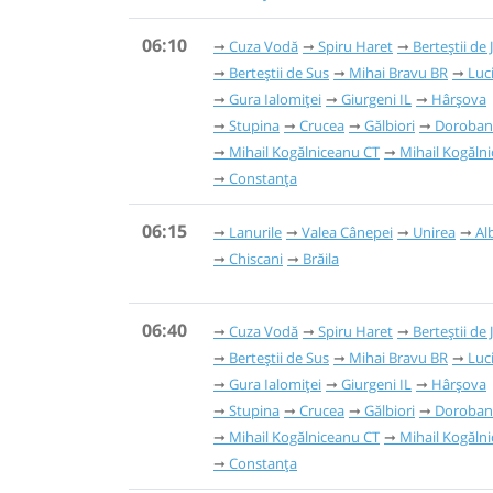
06:10
Cuza Vodă
Spiru Haret
Berteștii de 
Berteștii de Sus
Mihai Bravu BR
Luc
Gura Ialomiței
Giurgeni IL
Hârșova
Stupina
Crucea
Gălbiori
Doroban
Mihail Kogălniceanu CT
Mihail Kogăln
Constanța
06:15
Lanurile
Valea Cânepei
Unirea
Al
Chiscani
Brăila
06:40
Cuza Vodă
Spiru Haret
Berteștii de 
Berteștii de Sus
Mihai Bravu BR
Luc
Gura Ialomiței
Giurgeni IL
Hârșova
Stupina
Crucea
Gălbiori
Doroban
Mihail Kogălniceanu CT
Mihail Kogăln
Constanța