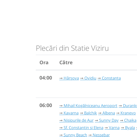
Plecări din Statie Viziru
Ora
Către
04:00
Hârșova
Ovidiu
Constanța
06:00
Mihail Kogălniceanu Aeroport
Durank
Kavarna
Balchik
Albena
Kranevo
Nisipurile de Aur
Sunny Day
Chaika
Sf. Constantin si Elena
Varna
Byala
Sunny Beach
Nessebar