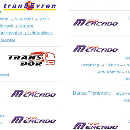
i
G
ăciuni
N.Balcescu
Bacău
ăbăoani
Bărticești
Drăgușeni SV
Vadu Moldovei
Suceava
Mi
Dorobanțu
Gălbiori
Cr
Gura Ialomiței
Lu
oșani
Ber
Danca Transport
Târgu N
i
Ad
Jos
G
iu