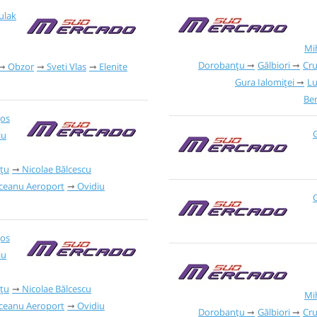
ulak
Mi
Dorobanțu
Gălbiori
Cr
Obzor
Sveti Vlas
Elenite
Gura Ialomiței
Lu
Ber
Jos
G
iu
țu
Nicolae Bălcescu
iceanu Aeroport
Ovidiu
G
Jos
iu
țu
Nicolae Bălcescu
Mi
iceanu Aeroport
Ovidiu
Dorobanțu
Gălbiori
Cr