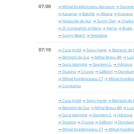
07:00
Mihail Kogălniceanu Aeroport
Durank
Kavarna
Balchik
Albena
Kranevo
Nisipurile de Aur
Sunny Day
Chaika
Sf. Constantin si Elena
Varna
Byala
Sunny Beach
Nessebar
07:10
Cuza Vodă
Spiru Haret
Berteștii de 
Berteștii de Sus
Mihai Bravu BR
Luc
Gura Ialomiței
Giurgeni IL
Hârșova
Stupina
Crucea
Gălbiori
Doroban
Mihail Kogălniceanu CT
Mihail Kogăln
Constanța
Cuza Vodă
Spiru Haret
Berteștii de 
Berteștii de Sus
Mihai Bravu BR
Luc
Gura Ialomiței
Giurgeni IL
Hârșova
Stupina
Crucea
Gălbiori
Doroban
Mihail Kogălniceanu CT
Mihail Kogăln